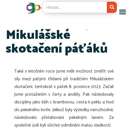
Mikulášské
skotačení páťáků
Také v letošním roce jsme měli možnost změřit své
síly mezi pátými třídami při tradičním Mikulášském
skotačení, tentokrát v pátek 8. prosince 2023. Začali
jsme protažením s čerty a anděly. Pak následovaly
disciplíny jako běh s bramborou, cesta k peklu a hod
do pekelného kotle. Jelikož byly výsledky nerozhodné,
následovalo přetahování pekelným lanem. Za
společné úsilí byli všichni odměněni malou sladkostí.