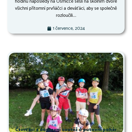
hodinu naposledy na Osmičce sešli na školním dvoře
všichni přítomní prvňáčci a deváťáci, aby se společně
rozloučili....
1 července, 2024
Čtvrťáci a dopravní soutěž o putovní pohár