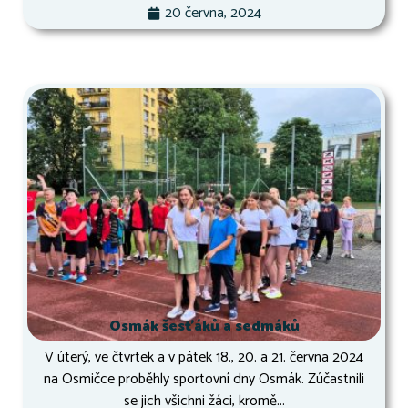
20 června, 2024
Osmák šesťáků a sedmáků
V úterý, ve čtvrtek a v pátek 18., 20. a 21. června 2024
na Osmičce proběhly sportovní dny Osmák. Zúčastnili
se jich všichni žáci, kromě...