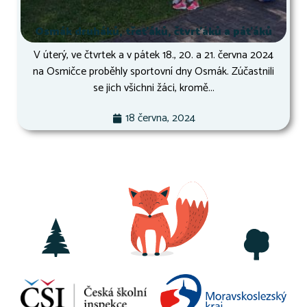
Osmák druháků, třeťáků, čtvrťáků a páťáků
V úterý, ve čtvrtek a v pátek 18., 20. a 21. června 2024
na Osmičce proběhly sportovní dny Osmák. Zúčastnili
se jich všichni žáci, kromě...
18 června, 2024