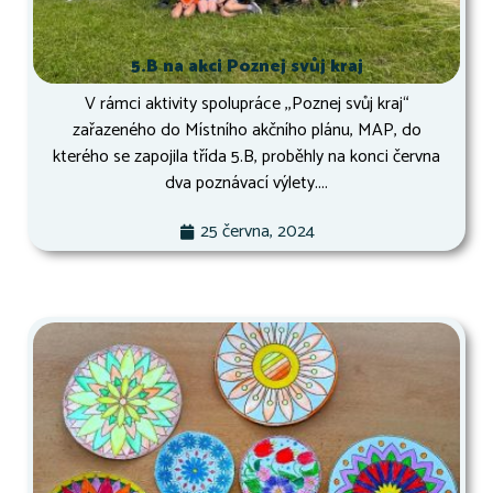
5.B na akci Poznej svůj kraj
V rámci aktivity spolupráce ,,Poznej svůj kraj“
zařazeného do Místního akčního plánu, MAP, do
kterého se zapojila třída 5.B, proběhly na konci června
dva poznávací výlety....
25 června, 2024