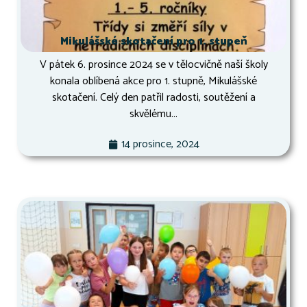
Mikulášské skotačení pro 1. stupeň
V pátek 6. prosince 2024 se v tělocvičně naší školy
konala oblíbená akce pro 1. stupně, Mikulášské
skotačení. Celý den patřil radosti, soutěžení a
skvělému...
14 prosince, 2024