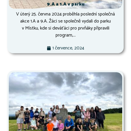
9.A a 1.A v parku
V úterý 25. června 2024 proběhla poslední společná
akce 1.A a 9.A. Žáci se společně vydali do parku
v Místku, kde si deváťáci pro prvňáky připravili
program,...
1 července, 2024