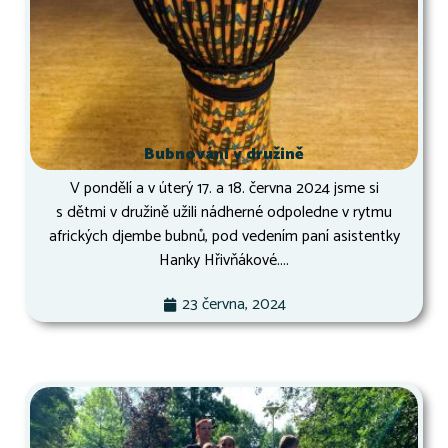
Bubnování v družině
V pondělí a v úterý 17. a 18. června 2024 jsme si
s dětmi v družině užili nádherné odpoledne v rytmu
afrických djembe bubnů, pod vedením paní asistentky
Hanky Hřivňákové....
23 června, 2024