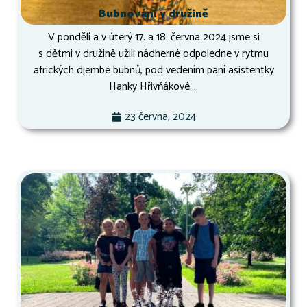
Bubnování v družině
V pondělí a v úterý 17. a 18. června 2024 jsme si
s dětmi v družině užili nádherné odpoledne v rytmu
afrických djembe bubnů, pod vedením paní asistentky
Hanky Hřivňákové....
23 června, 2024