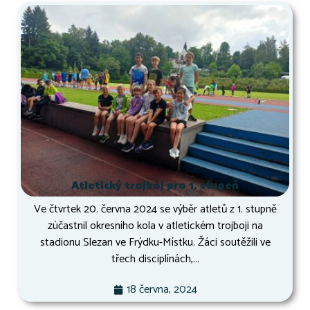
Atletický trojboj pro 1. stupeň
Ve čtvrtek 20. června 2024 se výběr atletů z 1. stupně
zúčastnil okresního kola v atletickém trojboji na
stadionu Slezan ve Frýdku-Místku. Žáci soutěžili ve
třech disciplínách,...
18 června, 2024