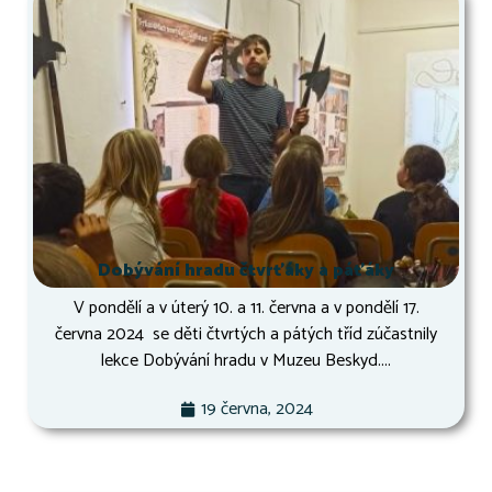
Dobývání hradu čtvrťáky a páťáky
V pondělí a v úterý 10. a 11. června a v pondělí 17.
června 2024 se děti čtvrtých a pátých tříd zúčastnily
lekce Dobývání hradu v Muzeu Beskyd....
19 června, 2024