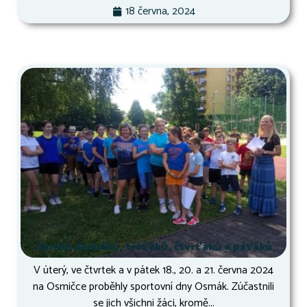
18 června, 2024
Osmák druháků, třeťáků, čtvrťáků a páťáků
V úterý, ve čtvrtek a v pátek 18., 20. a 21. června 2024
na Osmičce proběhly sportovní dny Osmák. Zúčastnili
se jich všichni žáci, kromě...