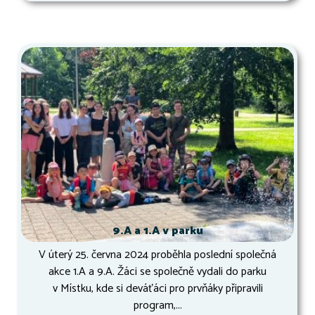
9.A a 1.A v parku
V úterý 25. června 2024 proběhla poslední společná
akce 1.A a 9.A. Žáci se společně vydali do parku
v Místku, kde si deváťáci pro prvňáky připravili
program,...