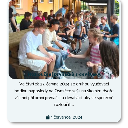
Rozloučení prvňáčků s deváťáky
Ve čtvrtek 27. června 2024 se druhou vyučovací
hodinu naposledy na Osmičce sešli na školním dvoře
všichni přítomní prvňáčci a deváťáci, aby se společně
rozloučili....
1 července, 2024