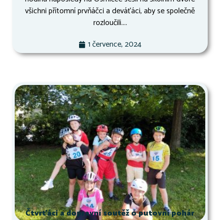
všichni přítomní prvňáčci a deváťáci, aby se společně
rozloučili....
1 července, 2024
Čtvrťáci a dopravní soutěž o putovní pohár