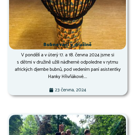
Bubnování v družině
V pondělí a v úterý 17. a 18. června 2024 jsme si
s dětmi v družině užili nádherné odpoledne v rytmu
afrických djembe bubnů, pod vedením paní asistentky
Hanky Hřivňákové....
23 června, 2024