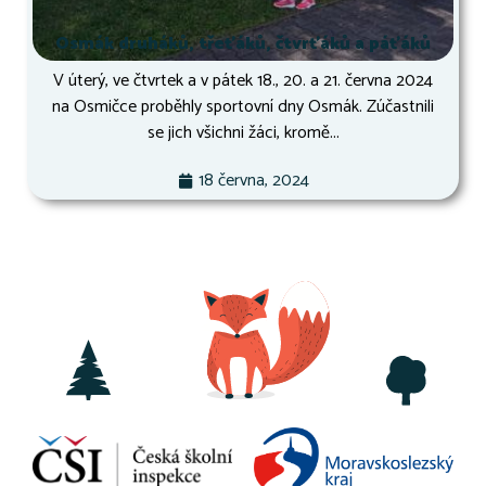
Osmák druháků, třeťáků, čtvrťáků a páťáků
V úterý, ve čtvrtek a v pátek 18., 20. a 21. června 2024
na Osmičce proběhly sportovní dny Osmák. Zúčastnili
se jich všichni žáci, kromě...
18 června, 2024