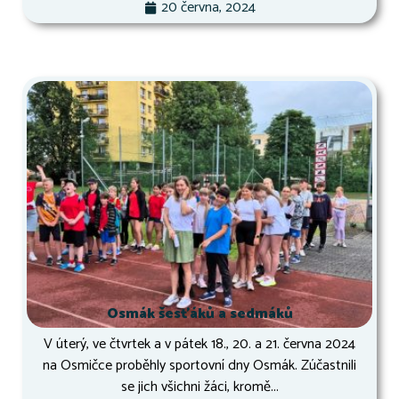
20 června, 2024
Osmák šesťáků a sedmáků
V úterý, ve čtvrtek a v pátek 18., 20. a 21. června 2024
na Osmičce proběhly sportovní dny Osmák. Zúčastnili
se jich všichni žáci, kromě...