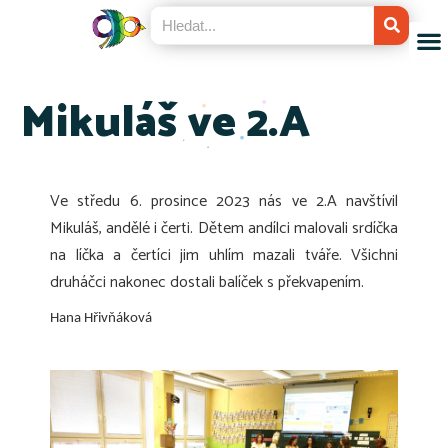
Mikuláš ve 2.A
Ve středu 6. prosince 2023 nás ve 2.A navštívil
Mikuláš, andělé i čerti. Dětem andílci malovali srdíčka
na líčka a čertíci jim uhlím mazali tváře. Všichni
druháčci nakonec dostali balíček s překvapením.
Hana Hřivňáková