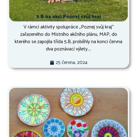
5.B na akci Poznej svůj kraj
V rámci aktivity spolupráce ,,Poznej svůj kraj“
zařazeného do Místního akčního plánu, MAP, do
kterého se zapojila třída 5.B, proběhly na konci června
dva poznávací výlety....
25 června, 2024