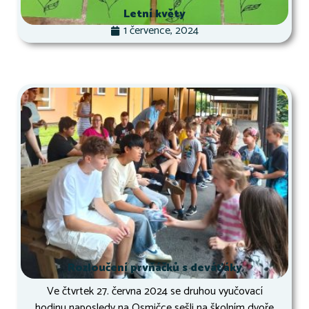
Letní květy
1 července, 2024
Rozloučení prvňáčků s deváťáky
Ve čtvrtek 27. června 2024 se druhou vyučovací
hodinu naposledy na Osmičce sešli na školním dvoře