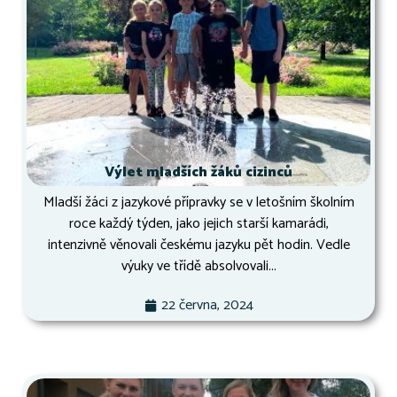
Výlet mladších žáků cizinců
Mladší žáci z jazykové přípravky se v letošním školním
roce každý týden, jako jejich starší kamarádi,
intenzivně věnovali českému jazyku pět hodin. Vedle
výuky ve třídě absolvovali...
22 června, 2024