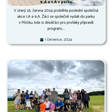
9.A a 1.A v parku
V úterý 25. června 2024 proběhla poslední společná
akce 1.A a 9.A. Žáci se společně vydali do parku
v Místku, kde si deváťáci pro prvňáky připravili
program,...
1 července, 2024