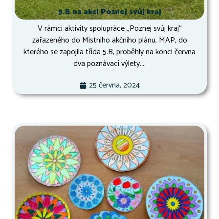
5.B na akci Poznej svůj kraj
V rámci aktivity spolupráce ,,Poznej svůj kraj“
zařazeného do Místního akčního plánu, MAP, do
kterého se zapojila třída 5.B, proběhly na konci června
dva poznávací výlety....
25 června, 2024