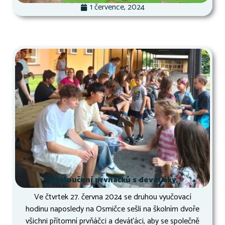
1 července, 2024
Rozloučení prvňáčků s deváťáky
Ve čtvrtek 27. června 2024 se druhou vyučovací
hodinu naposledy na Osmičce sešli na školním dvoře
všichni přítomní prvňáčci a deváťáci, aby se společně