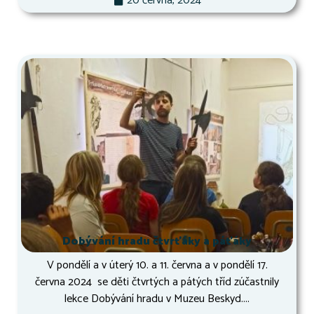
20 června, 2024
Dobývání hradu čtvrťáky a páťáky
V pondělí a v úterý 10. a 11. června a v pondělí 17.
června 2024 se děti čtvrtých a pátých tříd zúčastnily
lekce Dobývání hradu v Muzeu Beskyd....