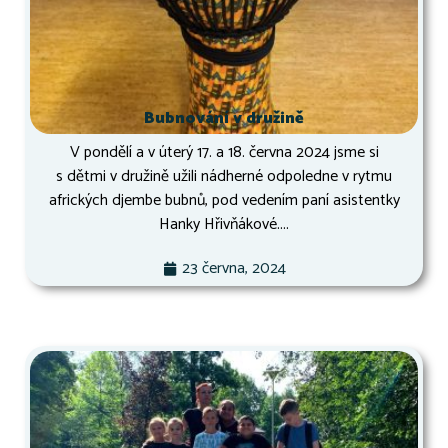
Bubnování v družině
V pondělí a v úterý 17. a 18. června 2024 jsme si
s dětmi v družině užili nádherné odpoledne v rytmu
afrických djembe bubnů, pod vedením paní asistentky
Hanky Hřivňákové....
23 června, 2024