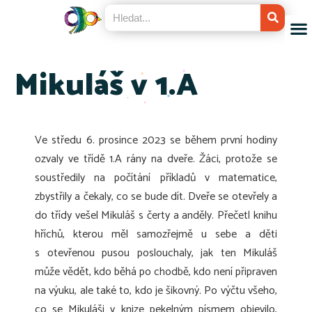
Mikuláš v 1.A
Ve středu 6. prosince 2023 se během první hodiny
ozvaly ve třídě 1.A rány na dveře. Žáci, protože se
soustředily na počítání příkladů v matematice,
zbystřily a čekaly, co se bude dít. Dveře se otevřely a
do třídy vešel Mikuláš s čerty a anděly. Přečetl knihu
hříchů, kterou měl samozřejmě u sebe a děti
s otevřenou pusou poslouchaly, jak ten Mikuláš
může vědět, kdo běhá po chodbě, kdo není připraven
na výuku, ale také to, kdo je šikovný. Po výčtu všeho,
co se Mikuláši v knize pekelným písmem objevilo,