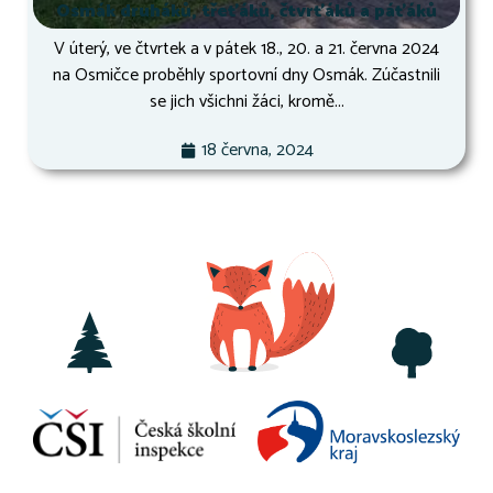
Osmák druháků, třeťáků, čtvrťáků a páťáků
V úterý, ve čtvrtek a v pátek 18., 20. a 21. června 2024
na Osmičce proběhly sportovní dny Osmák. Zúčastnili
se jich všichni žáci, kromě...
18 června, 2024