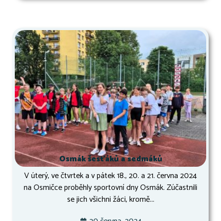
Osmák šesťáků a sedmáků
V úterý, ve čtvrtek a v pátek 18., 20. a 21. června 2024
na Osmičce proběhly sportovní dny Osmák. Zúčastnili
se jich všichni žáci, kromě...