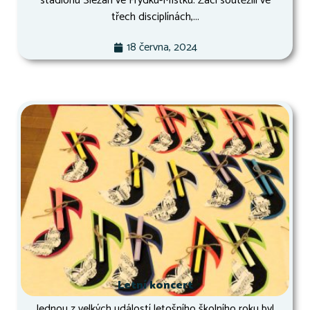
stadionu Slezan ve Frýdku-Místku. Žáci soutěžili ve
třech disciplínách,...
18 června, 2024
Letní koncert
Jednou z velkých událostí letošního školního roku byl