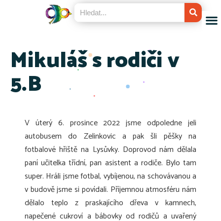
Mikuláš s rodiči v
5.B
V úterý 6. prosince 2022 jsme odpoledne jeli
autobusem do Zelinkovic a pak šli pěšky na
fotbalové hřiště na Lysůvky. Doprovod nám dělala
paní učitelka třídní, pan asistent a rodiče. Bylo tam
super. Hráli jsme fotbal, vybíjenou, na schovávanou a
v budově jsme si povídali. Příjemnou atmosféru nám
dělalo teplo z praskajícího dřeva v kamnech,
napečené cukroví a bábovky od rodičů a uvařený