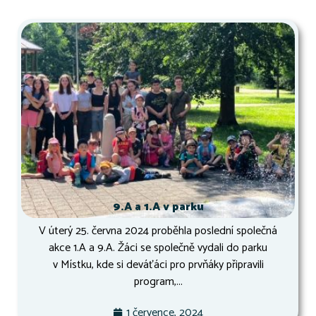
9.A a 1.A v parku
V úterý 25. června 2024 proběhla poslední společná
akce 1.A a 9.A. Žáci se společně vydali do parku
v Místku, kde si deváťáci pro prvňáky připravili
program,...
1 července, 2024