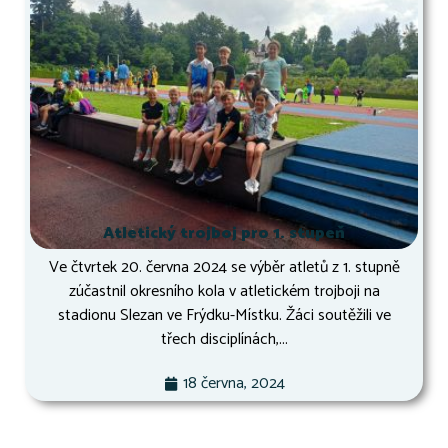
Atletický trojboj pro 1. stupeň
Ve čtvrtek 20. června 2024 se výběr atletů z 1. stupně
zúčastnil okresního kola v atletickém trojboji na
stadionu Slezan ve Frýdku-Místku. Žáci soutěžili ve
třech disciplínách,...
18 června, 2024