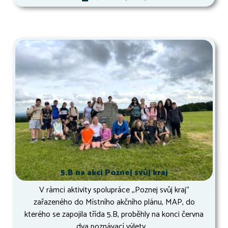
5.B na akci Poznej svůj kraj
V rámci aktivity spolupráce ,,Poznej svůj kraj“
zařazeného do Místního akčního plánu, MAP, do
kterého se zapojila třída 5.B, proběhly na konci června
dva poznávací výlety....