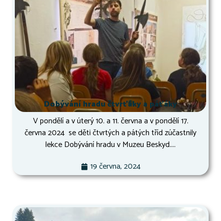
Dobývání hradu čtvrťáky a páťáky
V pondělí a v úterý 10. a 11. června a v pondělí 17.
června 2024 se děti čtvrtých a pátých tříd zúčastnily
lekce Dobývání hradu v Muzeu Beskyd....
19 června, 2024