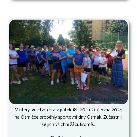
Osmák druháků, třeťáků, čtvrťáků a páťáků
V úterý, ve čtvrtek a v pátek 18., 20. a 21. června 2024
na Osmičce proběhly sportovní dny Osmák. Zúčastnili
se jich všichni žáci, kromě...