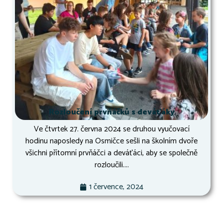
Rozloučení prvňáčků s deváťáky
Ve čtvrtek 27. června 2024 se druhou vyučovací
hodinu naposledy na Osmičce sešli na školním dvoře
všichni přítomní prvňáčci a deváťáci, aby se společně
rozloučili....
1 července, 2024