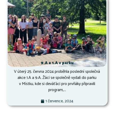
9.A a 1.A v parku
V úterý 25. června 2024 proběhla poslední společná
akce 1.A a 9.A. Žáci se společně vydali do parku
v Místku, kde si deváťáci pro prvňáky připravili
program,...
1 července, 2024