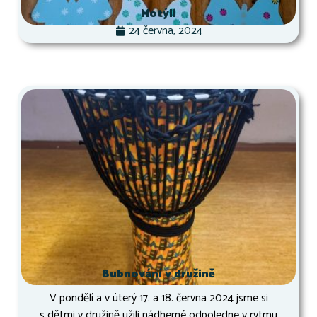
Motýli
24 června, 2024
Bubnování v družině
V pondělí a v úterý 17. a 18. června 2024 jsme si
s dětmi v družině užili nádherné odpoledne v rytmu