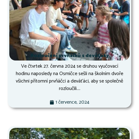
Rozloučení prvňáčků s deváťáky
Ve čtvrtek 27. června 2024 se druhou vyučovací
hodinu naposledy na Osmičce sešli na školním dvoře
všichni přítomní prvňáčci a deváťáci, aby se společně
rozloučili....
1 července, 2024