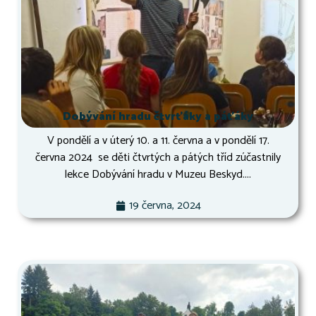
Dobývání hradu čtvrťáky a páťáky
V pondělí a v úterý 10. a 11. června a v pondělí 17.
června 2024 se děti čtvrtých a pátých tříd zúčastnily
lekce Dobývání hradu v Muzeu Beskyd....
19 června, 2024