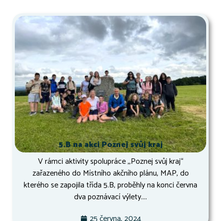
5.B na akci Poznej svůj kraj
V rámci aktivity spolupráce ,,Poznej svůj kraj“
zařazeného do Místního akčního plánu, MAP, do
kterého se zapojila třída 5.B, proběhly na konci června
dva poznávací výlety....
25 června, 2024