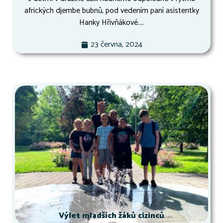
afrických djembe bubnů, pod vedením paní asistentky
Hanky Hřivňákové....
23 června, 2024
Výlet mladších žáků cizinců