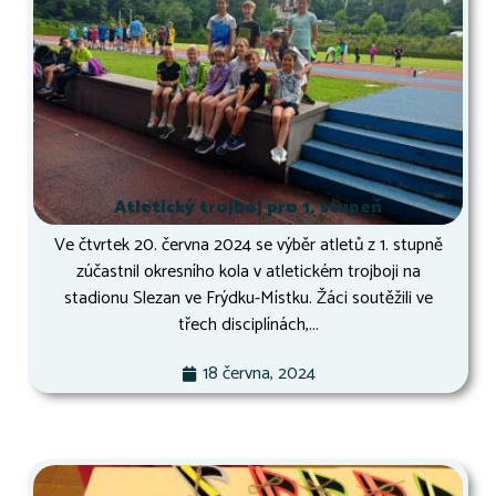
Atletický trojboj pro 1. stupeň
Ve čtvrtek 20. června 2024 se výběr atletů z 1. stupně
zúčastnil okresního kola v atletickém trojboji na
stadionu Slezan ve Frýdku-Místku. Žáci soutěžili ve
třech disciplínách,...
18 června, 2024