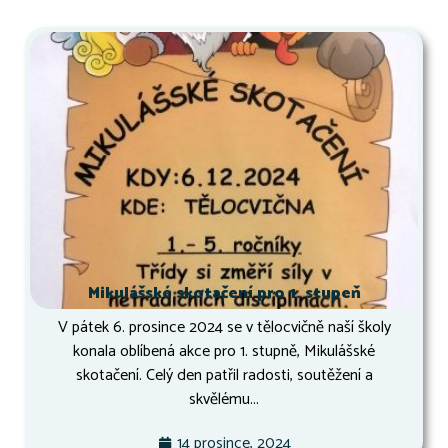
Mikulášské skotačení pro 1. stupeň
V pátek 6. prosince 2024 se v tělocvičně naší školy
konala oblíbená akce pro 1. stupně, Mikulášské
skotačení. Celý den patřil radosti, soutěžení a
skvělému...
14 prosince, 2024