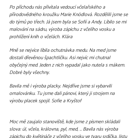
Po příchodu nás přivítala vedoucí včelařského a
přírodovědného kroužku Marie Knödlová. Rozdělili jsme se
do týmů po třech. Já jsem byla se Sofií a Andy. Líbilo se mi
malování na sádru, výroba zápichu z včelího vosku a
prohlížení knih o včelách. Klára
Mně se nejvíce líbila ochutnávka medu. Na med jsme
dostali dřevěnou špachtličku. Asi nejvíc mi chutnal
obyčejný med. Jeden z nich vypadal jako nutela s mákem.
Dobré byly všechny.
Bavila mě i výroba placky. Nejdříve jsme si vybarvili
omalovánku. Tu jsme dali pánovi, který ji strojem na
výrobu placek spojil. Sofie a Kryštof
Moc mě zaujalo stanoviště, kde jsme z písmen skládali
slova: úl, včela, královna, pyl, med, … Bavila nás výroba
zápichu do květináče z včelího vosku ve tvaru srdíčka, listu