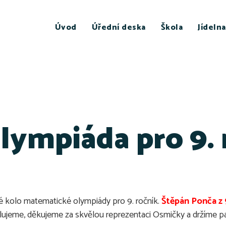
Úvod
Úřední deska
Škola
Jídelna
ympiáda pro 9. r
é kolo matematické olympiády pro 9. ročník.
Štěpán Ponča z 9
tulujeme, děkujeme za skvělou reprezentaci Osmičky a držíme pa