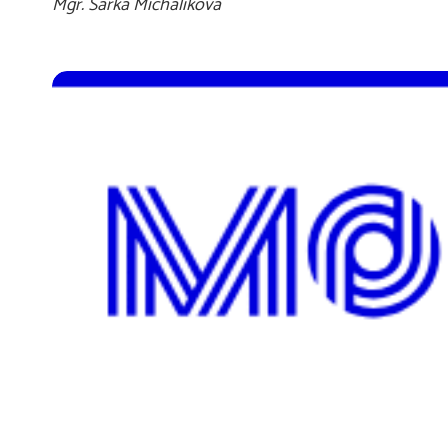
Mgr. Šárka Michalíková