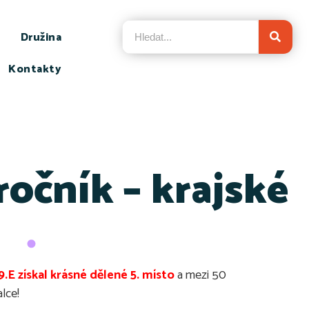
Družina
Kontakty
očník – krajské
.E získal krásné dělené 5. místo
a mezi 50
lce!