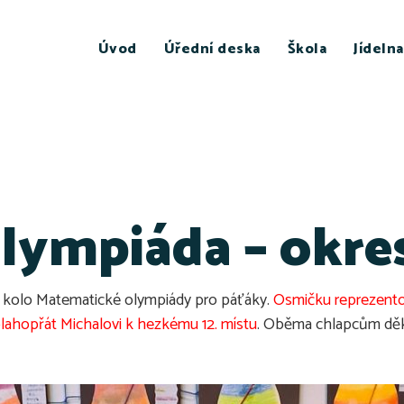
Úvod
Úřední deska
Škola
Jídelna
lympiáda – okres
í kolo Matematické olympiády pro páťáky.
Osmičku reprezentova
ahopřát Michalovi k hezkému 12. místu
. Oběma chlapcům děku