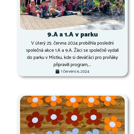
9.A a 1.A v parku
V úterý 25. června 2024 proběhla poslední
společná akce 1.A a 9.A. Žáci se společně vydali
do parku v Místku, kde si deváťáci pro prvňáky
připravili program,...
1 července, 2024