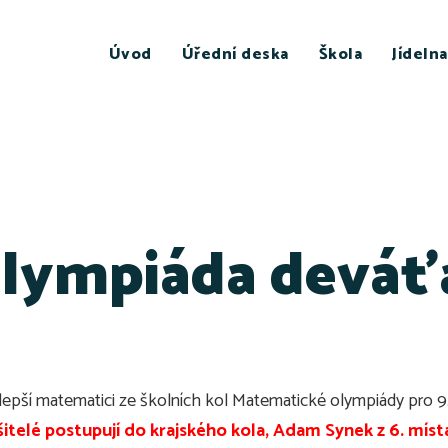
Úvod
Úřední deska
Škola
Jídelna
lympiáda deváťá
jlepší matematici ze školních kol Matematické olympiády pro 9.
šitelé postupují do krajského kola, Adam Synek z 6. míst