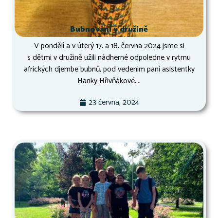
Bubnování v družině
V pondělí a v úterý 17. a 18. června 2024 jsme si
s dětmi v družině užili nádherné odpoledne v rytmu
afrických djembe bubnů, pod vedením paní asistentky
Hanky Hřivňákové....
23 června, 2024