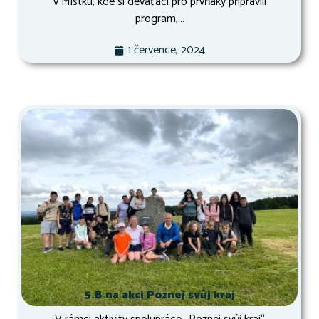
v Místku, kde si deváťáci pro prvňáky připravili
program,...
1 července, 2024
5.B na akci Poznej svůj kraj