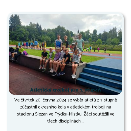
Atletický trojboj pro 1. stupeň
Ve čtvrtek 20. června 2024 se výběr atletů z 1. stupně
zúčastnil okresního kola v atletickém trojboji na
stadionu Slezan ve Frýdku-Místku. Žáci soutěžili ve
třech disciplínách,...