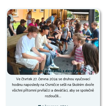
Rozloučení prvňáčků s deváťáky
Ve čtvrtek 27. června 2024 se druhou vyučovací
hodinu naposledy na Osmičce sešli na školním dvoře
všichni přítomní prvňáčci a deváťáci, aby se společně
rozloučili....