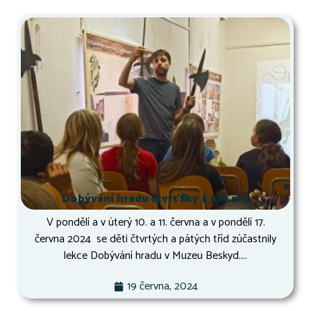
Dobývání hradu čtvrťáky a páťáky
V pondělí a v úterý 10. a 11. června a v pondělí 17.
června 2024 se děti čtvrtých a pátých tříd zúčastnily
lekce Dobývání hradu v Muzeu Beskyd....
19 června, 2024