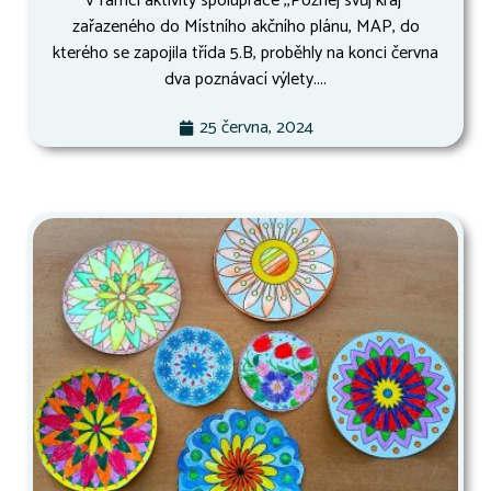
V rámci aktivity spolupráce ,,Poznej svůj kraj“
zařazeného do Místního akčního plánu, MAP, do
kterého se zapojila třída 5.B, proběhly na konci června
dva poznávací výlety....
25 června, 2024