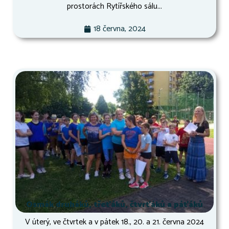
prostorách Rytířského sálu...
18 června, 2024
Osmák druháků, třeťáků, čtvrťáků a páťáků
V úterý, ve čtvrtek a v pátek 18., 20. a 21. června 2024