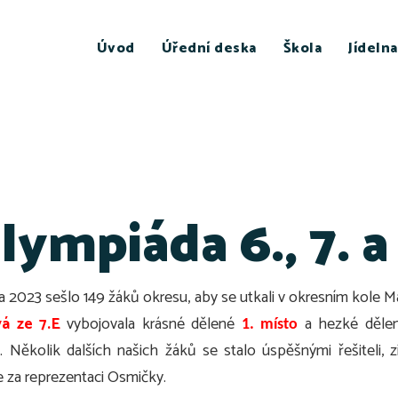
Úvod
Úřední deska
Škola
Jídelna
ympiáda 6., 7. a
na 2023 sešlo 149 žáků okresu, aby se utkali v okresním kole M
á ze 7.E
vybojovala krásné dělené
a hezké děle
1. místo
E
. Několik dalších našich žáků se stalo úspěšnými řešiteli
e za reprezentaci Osmičky.