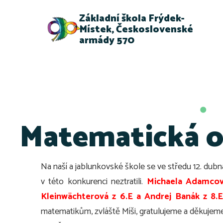
Základní škola Frýdek-
Místek, Československé
armády 570
Matematická ol
Na naší a jablunkovské škole se ve středu 12. dub
v této konkurenci neztratili.
Michaela Adamcov
Kleinwächterová z 6.E a Andrej Banák z 8.
matematikům, zvláště Míši, gratulujeme a děkujem