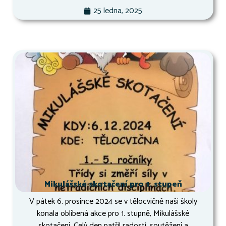
25 ledna, 2025
Mikulášské skotačení pro 1. stupeň
V pátek 6. prosince 2024 se v tělocvičně naší školy
konala oblíbená akce pro 1. stupně, Mikulášské
skotačení. Celý den patřil radosti, soutěžení a