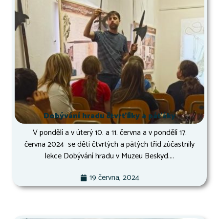
Dobývání hradu čtvrťáky a páťáky
V pondělí a v úterý 10. a 11. června a v pondělí 17.
června 2024 se děti čtvrtých a pátých tříd zúčastnily
lekce Dobývání hradu v Muzeu Beskyd....
19 června, 2024