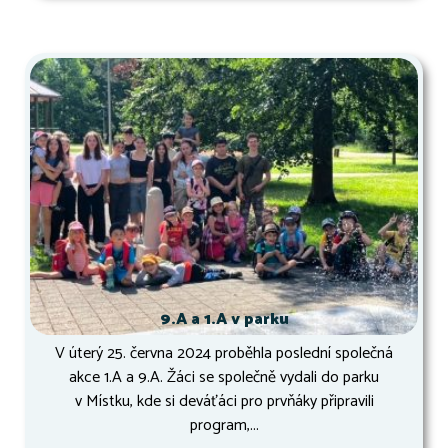
9.A a 1.A v parku
V úterý 25. června 2024 proběhla poslední společná
akce 1.A a 9.A. Žáci se společně vydali do parku
v Místku, kde si deváťáci pro prvňáky připravili
program,...