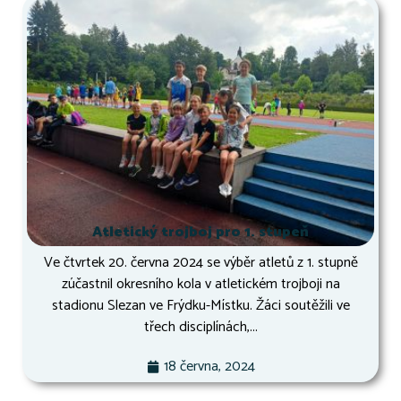
Atletický trojboj pro 1. stupeň
Ve čtvrtek 20. června 2024 se výběr atletů z 1. stupně
zúčastnil okresního kola v atletickém trojboji na
stadionu Slezan ve Frýdku-Místku. Žáci soutěžili ve
třech disciplínách,...
18 června, 2024