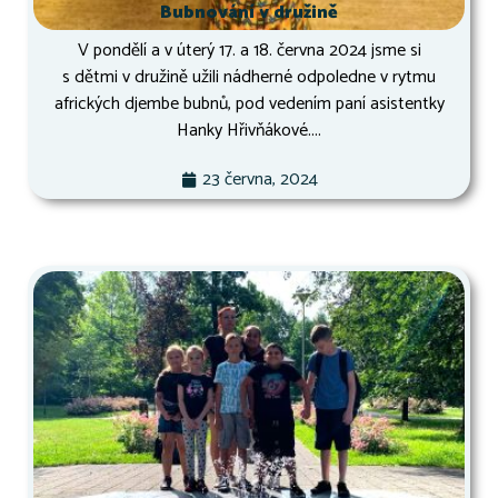
Bubnování v družině
V pondělí a v úterý 17. a 18. června 2024 jsme si
s dětmi v družině užili nádherné odpoledne v rytmu
afrických djembe bubnů, pod vedením paní asistentky
Hanky Hřivňákové....
23 června, 2024