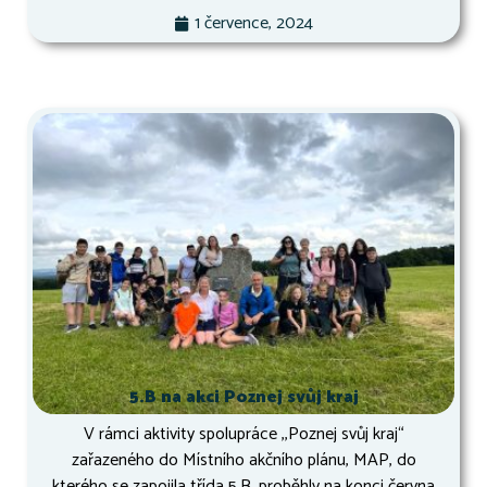
1 července, 2024
5.B na akci Poznej svůj kraj
V rámci aktivity spolupráce ,,Poznej svůj kraj“
zařazeného do Místního akčního plánu, MAP, do
kterého se zapojila třída 5.B, proběhly na konci června