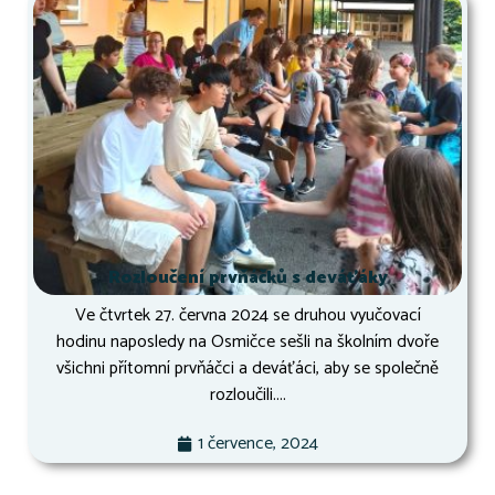
Rozloučení prvňáčků s deváťáky
Ve čtvrtek 27. června 2024 se druhou vyučovací
hodinu naposledy na Osmičce sešli na školním dvoře
všichni přítomní prvňáčci a deváťáci, aby se společně
rozloučili....
1 července, 2024