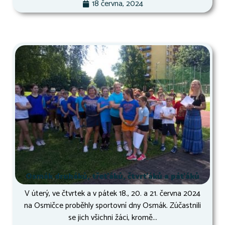
18 června, 2024
Osmák druháků, třeťáků, čtvrťáků a páťáků
V úterý, ve čtvrtek a v pátek 18., 20. a 21. června 2024
na Osmičce proběhly sportovní dny Osmák. Zúčastnili
se jich všichni žáci, kromě...