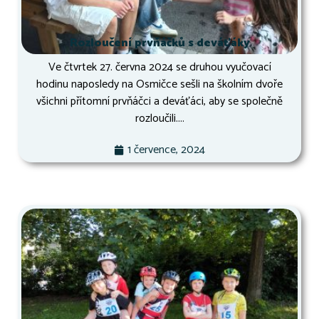
Rozloučení prvňáčků s deváťáky
Ve čtvrtek 27. června 2024 se druhou vyučovací
hodinu naposledy na Osmičce sešli na školním dvoře
všichni přítomní prvňáčci a deváťáci, aby se společně
rozloučili....
1 července, 2024