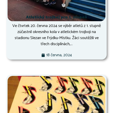
Atletický trojboj pro 1. stupeň
Ve čtvrtek 20. června 2024 se výběr atletů z 1. stupně
zúčastnil okresního kola v atletickém trojboji na
stadionu Slezan ve Frýdku-Místku. Žáci soutěžili ve
třech disciplínách,...
18 června, 2024