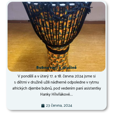
Bubnování v družině
V pondělí a v úterý 17. a 18. června 2024 jsme si
s dětmi v družině užili nádherné odpoledne v rytmu
afrických djembe bubnů, pod vedením paní asistentky
Hanky Hřivňákové....
23 června, 2024