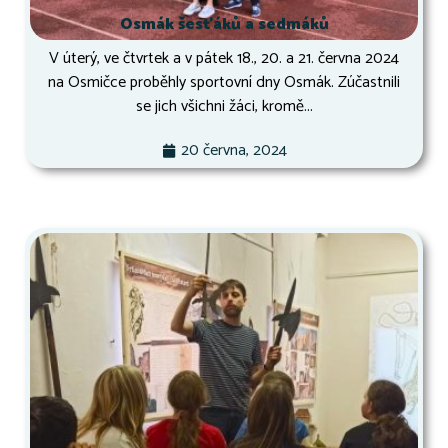
Osmák šesťáků a sedmáků
V úterý, ve čtvrtek a v pátek 18., 20. a 21. června 2024
na Osmičce proběhly sportovní dny Osmák. Zúčastnili
se jich všichni žáci, kromě...
20 června, 2024