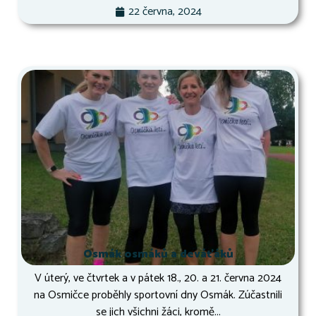
22 června, 2024
Osmák osmáků a deváťáků
V úterý, ve čtvrtek a v pátek 18., 20. a 21. června 2024
na Osmičce proběhly sportovní dny Osmák. Zúčastnili
se jich všichni žáci, kromě...