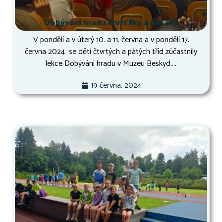
Dobývání hradu čtvrťáky a páťáky
V pondělí a v úterý 10. a 11. června a v pondělí 17.
června 2024 se děti čtvrtých a pátých tříd zúčastnily
lekce Dobývání hradu v Muzeu Beskyd....
19 června, 2024