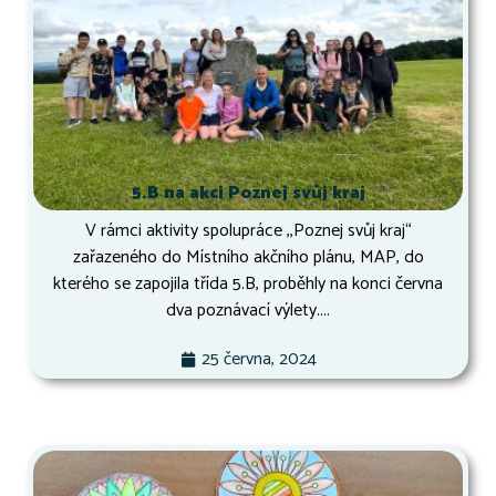
5.B na akci Poznej svůj kraj
V rámci aktivity spolupráce ,,Poznej svůj kraj“
zařazeného do Místního akčního plánu, MAP, do
kterého se zapojila třída 5.B, proběhly na konci června
dva poznávací výlety....
25 června, 2024