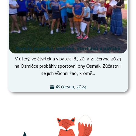
Osmák druháků, třeťáků, čtvrťáků a páťáků
V úterý, ve čtvrtek a v pátek 18., 20. a 21. června 2024
na Osmičce proběhly sportovní dny Osmák. Zúčastnili
se jich všichni žáci, kromě...
18 června, 2024