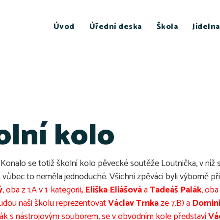
Úvod
Úřední deska
Škola
Jídelna
olní kolo
onalo se totiž školní kolo pěvecké soutěže Loutnička, v níž sou
A vůbec to neměla jednoduché. Všichni zpěváci byli výborně př
ý
, oba z 1.A v 1. kategorii
, Eliška Eliášová
a
Tadeáš Palák
, oba
 budou naši školu reprezentovat
Václav Trnka
ze 7.B) a
Domini
pěvák s nástrojovým souborem, se v obvodním kole představí
Vá