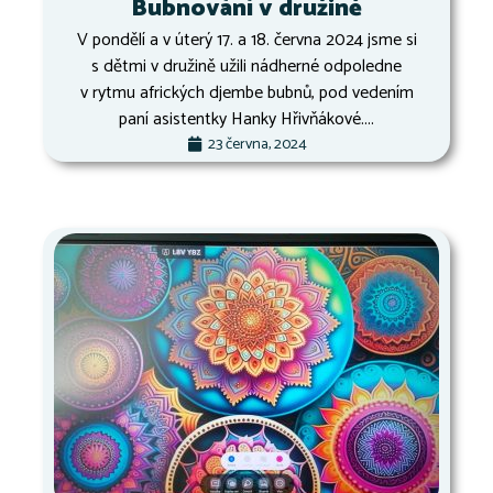
Bubnování v družině
V pondělí a v úterý 17. a 18. června 2024 jsme si
s dětmi v družině užili nádherné odpoledne
v rytmu afrických djembe bubnů, pod vedením
paní asistentky Hanky Hřivňákové....
23 června, 2024