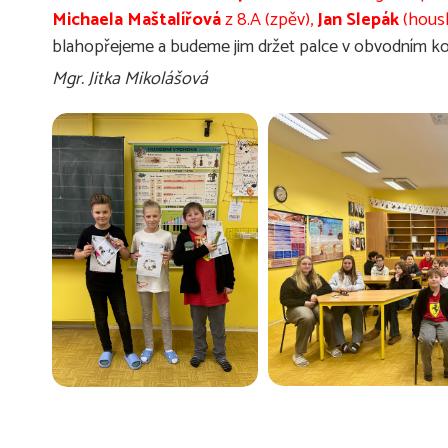
Michaela Maštalířová
z 8.A (zpěv),
Jan Slepák
(housl
blahopřejeme a budeme jim držet palce v obvodním kole, 
Mgr. Jitka Mikolášová