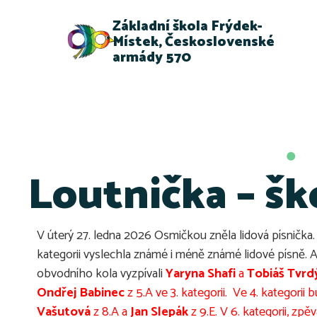
Základní škola Frýdek-
Místek, Československé
armády 570
Loutnička – šk
V úterý 27. ledna 2026 Osmičkou zněla lidová písnička. K
kategorii vyslechla známé i méně známé lidové písně. 
obvodního kola vyzpívali
Yaryna Shafi
a
Tobiáš Tvrd
Ondřej Babinec
z 5.A ve 3. kategorii. Ve 4. kategorii
Vašutová
z 8.A a
Jan Slepák
z 9.E. V 6. kategorii, z