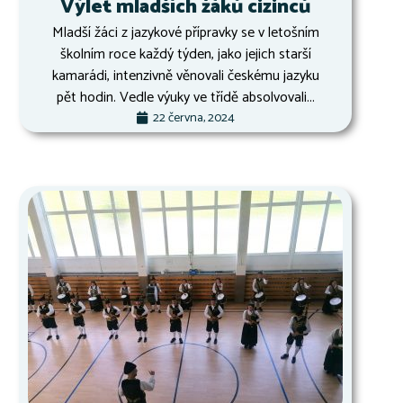
Výlet mladších žáků cizinců
Mladší žáci z jazykové přípravky se v letošním
školním roce každý týden, jako jejich starší
kamarádi, intenzivně věnovali českému jazyku
pět hodin. Vedle výuky ve třídě absolvovali...
22 června, 2024