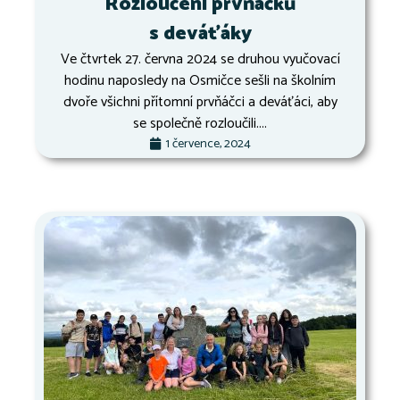
Rozloučení prvňáčků
s deváťáky
Ve čtvrtek 27. června 2024 se druhou vyučovací
hodinu naposledy na Osmičce sešli na školním
dvoře všichni přítomní prvňáčci a deváťáci, aby
se společně rozloučili....
1 července, 2024