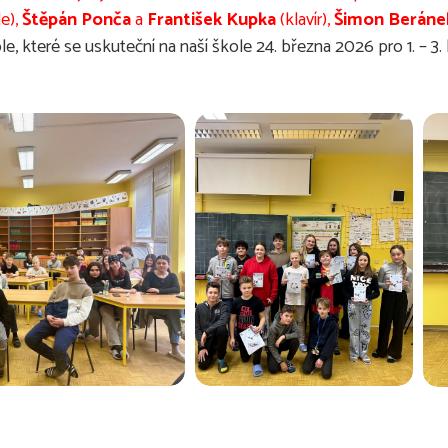
e),
Štěpán Ponča
a
František Kupka
(klavír),
Šimon Beráne
které se uskuteční na naší škole 24. března 2026 pro 1. – 3. ka