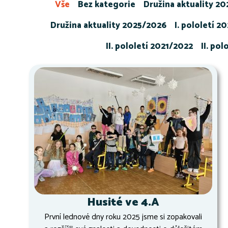
Vše
Bez kategorie
Družina aktuality 2
Družina aktuality 2025/2026
I. pololetí 2
II. pololetí 2021/2022
II. po
Husité ve 4.A
První lednové dny roku 2025 jsme si zopakovali