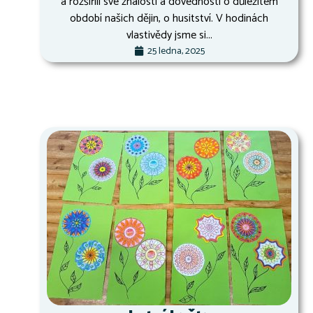
a rozšířili své znalosti a dovednosti o důležitém
období našich dějin, o husitství. V hodinách
vlastivědy jsme si...
25 ledna, 2025