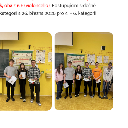
k,
oba z 6.E (violoncello).
Postupujícím srdečně
tegorii a 26. března 2026 pro 4. – 6. kategorii.