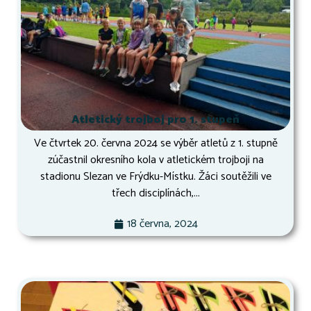
Atletický trojboj pro 1. stupeň
Ve čtvrtek 20. června 2024 se výběr atletů z 1. stupně
zúčastnil okresního kola v atletickém trojboji na
stadionu Slezan ve Frýdku-Místku. Žáci soutěžili ve
třech disciplínách,...
18 června, 2024