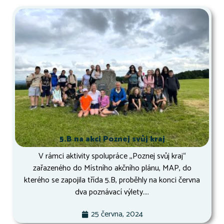
5.B na akci Poznej svůj kraj
V rámci aktivity spolupráce ,,Poznej svůj kraj“
zařazeného do Místního akčního plánu, MAP, do
kterého se zapojila třída 5.B, proběhly na konci června
dva poznávací výlety....
25 června, 2024