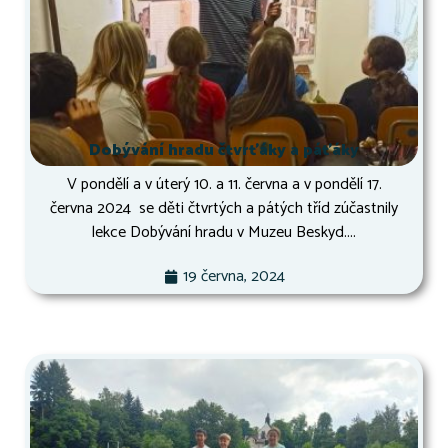
Dobývání hradu čtvrťáky a páťáky
V pondělí a v úterý 10. a 11. června a v pondělí 17.
června 2024 se děti čtvrtých a pátých tříd zúčastnily
lekce Dobývání hradu v Muzeu Beskyd....
19 června, 2024