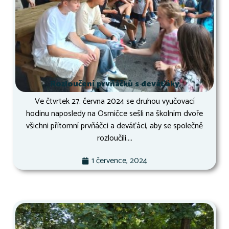
Rozloučení prvňáčků s deváťáky
Ve čtvrtek 27. června 2024 se druhou vyučovací
hodinu naposledy na Osmičce sešli na školním dvoře
všichni přítomní prvňáčci a deváťáci, aby se společně
rozloučili....
1 července, 2024