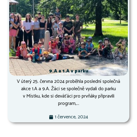
9.A a 1.A v parku
V úterý 25. června 2024 proběhla poslední společná
akce 1.A a 9.A. Žáci se společně vydali do parku
v Místku, kde si deváťáci pro prvňáky připravili
program,...
1 července, 2024