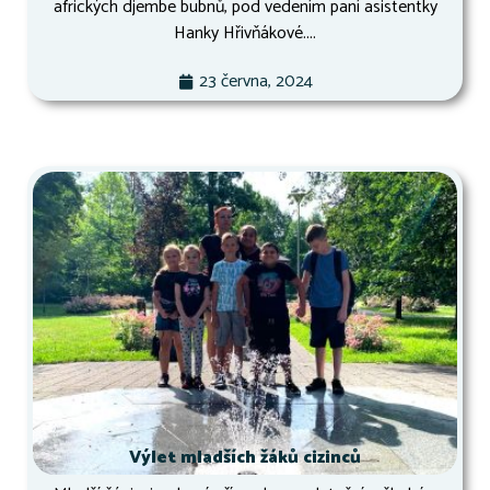
afrických djembe bubnů, pod vedením paní asistentky
Hanky Hřivňákové....
23 června, 2024
Výlet mladších žáků cizinců