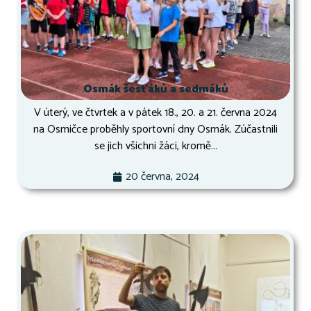
Osmák šesťáků a sedmáků
V úterý, ve čtvrtek a v pátek 18., 20. a 21. června 2024
na Osmičce proběhly sportovní dny Osmák. Zúčastnili
se jich všichni žáci, kromě...
20 června, 2024