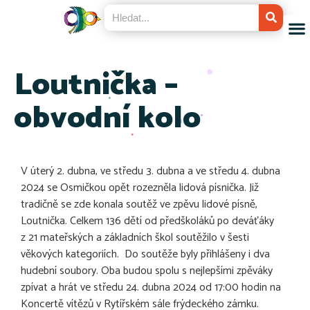
Loutnička –
obvodní kolo
V úterý 2. dubna, ve středu 3. dubna a ve středu 4. dubna
2024 se Osmičkou opět rozezněla lidová písnička. Již
tradičně se zde konala soutěž ve zpěvu lidové písně,
Loutnička. Celkem 136 dětí od předškoláků po deváťáky
z 21 mateřských a základních škol soutěžilo v šesti
věkových kategoriích. Do soutěže byly přihlášeny i dva
hudební soubory. Oba budou spolu s nejlepšími zpěváky
zpívat a hrát ve středu 24. dubna 2024 od 17:00 hodin na
Koncertě vítězů v Rytířském sále frýdeckého zámku.