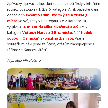
Zpěvačky, zpěváci a hudební soubor z naší školy v letošním
ročníku postoupili v 1., 2. a 6. kategorii. A jak pěvecké klání
dopadlo?
Vincent Vadim Dvorský z 1.A získal 3.
místo
ve své, tedy v 1. kategorii. Ve 2. kategorii si
vyzpívala
3. místo Natálka Klvaňová z 2.C
a v 5.
kategorii
Vojtěch Muras z 8.B 4. místo
. Náš
hudební
soubor „Osmička“ skončil na 2. místě
. Všem
soutěžícím děkujeme za účast, vítězům blahopřejeme a
těšíme se Koncert vítězů.
Mgr. Jitka Mikolášová