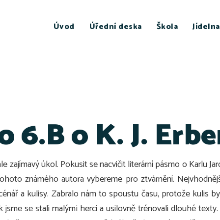
Úvod
Úřední deska
Škola
Jídelna
 6.B o K. J. Erb
ale zajímavý úkol. Pokusit se nacvičit literární pásmo o Karlu J
 tohoto známého autora vybereme pro ztvárnění. Nejvhodnějš
cénář a kulisy. Zabralo nám to spoustu času, protože kulis b
ak jsme se stali malými herci a usilovně trénovali dlouhé texty