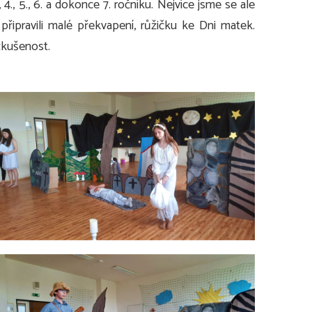
 4., 5., 6. a dokonce 7. ročníku. Nejvíce jsme se ale
řipravili malé překvapení, růžičku ke Dni matek.
zkušenost.