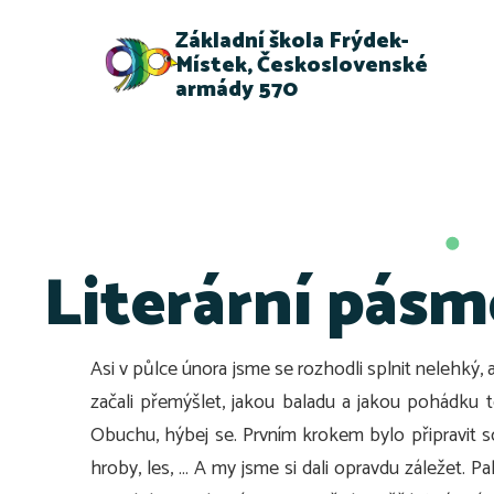
Základní škola Frýdek-
Místek, Československé
armády 570
Literární pásmo
Asi v půlce února jsme se rozhodli splnit nelehký, 
začali přemýšlet, jakou baladu a jakou pohádku
Obuchu, hýbej se. Prvním krokem bylo připravit s
hroby, les, … A my jsme si dali opravdu záležet. P