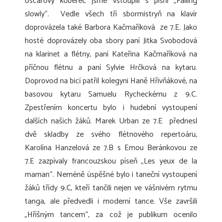
oscarový koberec jsme vstoupili s písní „Falling
slowly“. Vedle všech tří sbormistryň na klavír
doprovázela také Barbora Kačmaříková ze 7.E. Jako
hosté doprovázely oba sbory paní Jitka Svobodová
na klarinet a flétny, paní Kateřina Kačmaříková na
příčnou flétnu a paní Sylvie Hrčková na kytaru.
Doprovod na bicí patřil kolegyni Haně Hřivňákové, na
basovou kytaru Samuelu Rycheckému z 9.C.
Zpestřením koncertu bylo i hudební vystoupení
dalších našich žáků. Marek Urban ze 7.E přednesl
dvě skladby ze svého flétnového repertoáru,
Karolína Hanzelová ze 7.B s Emou Beránkovou ze
7.E zazpívaly francouzskou píseň „Les yeux de la
maman“
.
Neméně úspěšné bylo i taneční vystoupení
žáků třídy 9.C, kteří tančili nejen ve vášnivém rytmu
tanga, ale předvedli i moderní tance. Vše završili
„Hříšným tancem“, za což je publikum ocenilo