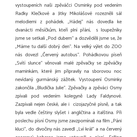
vystoupeních naši zpěváčci Osminky pod vedením
Radky Klečkové a Jitky Mikolášové rozezněli sál
melodiemi z pohádek. „Hádej“ nás dovedla ke
dvanácti měsíčkům, kteří plní přání, s loupežníky
jsme se setkali „Pod dubem“ a dozvěděli jsme se, že
„Máme tu další dobrý den“. Na velký výlet do ZOO
nás dovezl „Červený autobus“. Pohádkovou píseň
„Svítí slunce“ věnovali malé zpěvačky se zpěváčky
maminkám, které jim připravily na sborovou noc
nevídaný gurmánský zážitek. Vystoupení Osminky
zakončila „Bludička Julie“. Zpěvačky a zpěváci Osmy
zpívali pod vedením kolegyně Lady Faldynové.
Zazpívali nejen české, ale i cizojazyčné písně, a tak
byla vedle češtiny slyšet i angličtina a italština. Při
poslechu písní Osmy jsme zavzpomínali na film „Páni
kluci“, do divočiny nás zavedl „Lví král“ a na červený