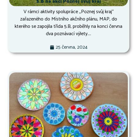
5.B na akci Poznej svůj kraj
V rámci aktivity spolupráce ,,Poznej svůj kraj“
zařazeného do Místního akčního plánu, MAP, do
kterého se zapojila třída 5.B, proběhly na konci června
dva poznávací výlety....
25 června, 2024