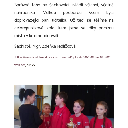
Správné tahy na šachovnici zvládli všichni, včetně
náhradníka. Velkou podporou všem byla
doprovázející paní učitelka. Už teď se těšíme na
celorepublikové kolo, kam jsme se díky prvnímu
místu v kraji nominovali.
Šachisté, Mgr. Zdeňka Jedličková
https://www.frydekmistek.cz/wp-content/uploads/2023/01/fm-01-2023-
web.pdf
, str. 27