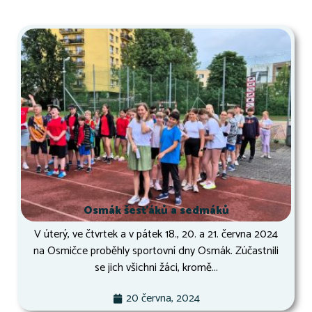
Osmák šesťáků a sedmáků
V úterý, ve čtvrtek a v pátek 18., 20. a 21. června 2024
na Osmičce proběhly sportovní dny Osmák. Zúčastnili
se jich všichni žáci, kromě...
20 června, 2024