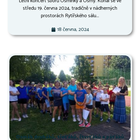
Letní koncert sborů Osminky a Osmy. Konal se ve
středu 19. června 2024, tradičně v nádherných
prostorách Rytířského sálu...
18 června, 2024
Osmák druháků, třeťáků, čtvrťáků a páťáků