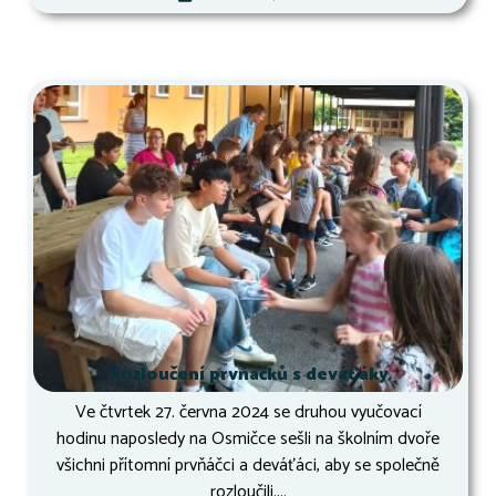
Rozloučení prvňáčků s deváťáky
Ve čtvrtek 27. června 2024 se druhou vyučovací
hodinu naposledy na Osmičce sešli na školním dvoře
všichni přítomní prvňáčci a deváťáci, aby se společně
rozloučili....