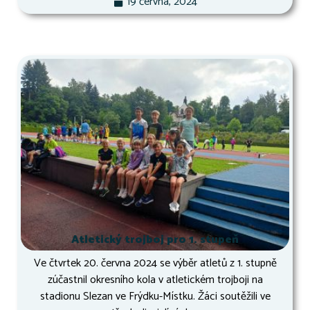
19 června, 2024
Atletický trojboj pro 1. stupeň
Ve čtvrtek 20. června 2024 se výběr atletů z 1. stupně
zúčastnil okresního kola v atletickém trojboji na
stadionu Slezan ve Frýdku-Místku. Žáci soutěžili ve