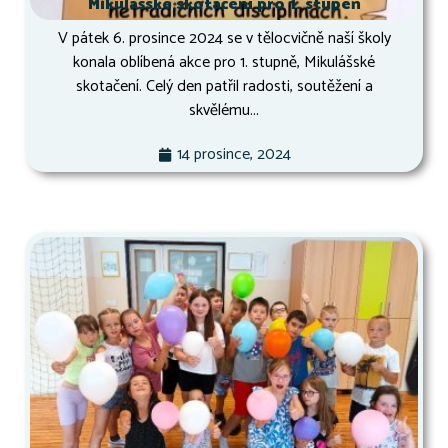
Mikulášské skotačení pro 1. stupeň
V pátek 6. prosince 2024 se v tělocvičně naší školy
konala oblíbená akce pro 1. stupně, Mikulášské
skotačení. Celý den patřil radosti, soutěžení a
skvělému...
14 prosince, 2024