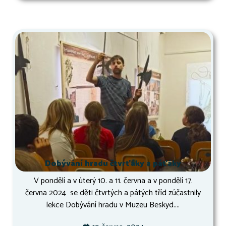
Dobývání hradu čtvrťáky a páťáky
V pondělí a v úterý 10. a 11. června a v pondělí 17.
června 2024 se děti čtvrtých a pátých tříd zúčastnily
lekce Dobývání hradu v Muzeu Beskyd....