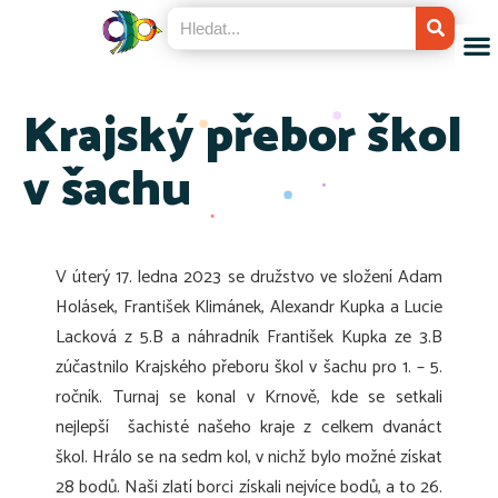
Krajský přebor škol
v šachu
V úterý 17. ledna 2023 se družstvo ve složení Adam
Holásek, František Klimánek, Alexandr Kupka a Lucie
Lacková z 5.B a náhradník František Kupka ze 3.B
zúčastnilo Krajského přeboru škol v šachu pro 1. – 5.
ročník. Turnaj se konal v Krnově, kde se setkali
nejlepší šachisté našeho kraje z celkem dvanáct
škol. Hrálo se na sedm kol, v nichž bylo možné získat
28 bodů. Naši zlatí borci získali nejvíce bodů, a to 26.