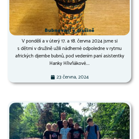
Bubnování v družině
V pondělí a v úterý 17. a 18. června 2024 jsme si
s dětmi v družině užili nádherné odpoledne v rytmu
afrických djembe bubnů, pod vedením paní asistentky
Hanky Hřivňákové....
23 června, 2024