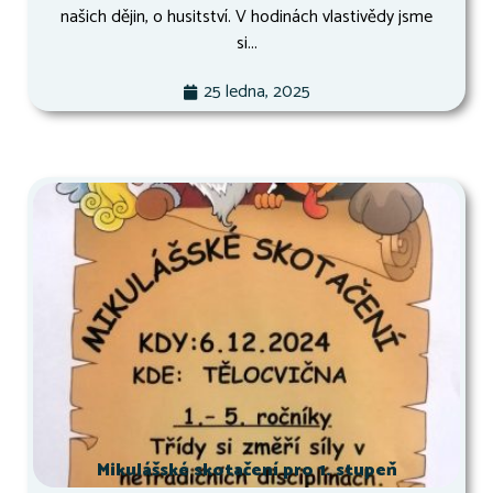
našich dějin, o husitství. V hodinách vlastivědy jsme
si...
25 ledna, 2025
Mikulášské skotačení pro 1. stupeň