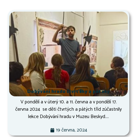
Dobývání hradu čtvrťáky a páťáky
V pondělí a v úterý 10. a 11. června a v pondělí 17.
června 2024 se děti čtvrtých a pátých tříd zúčastnily
lekce Dobývání hradu v Muzeu Beskyd....
19 června, 2024