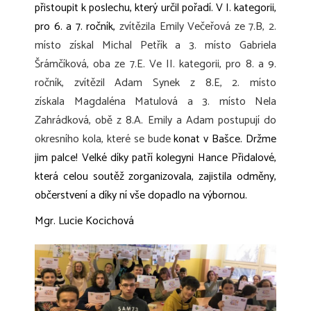
přistoupit k poslechu, který určil pořadí. V I. kategorii,
pro 6. a 7. ročník,
zvítězila Emily Večeřová ze 7.B, 2.
místo získal Michal Petřík a 3. místo Gabriela
Šrámčíková, oba ze 7.E. Ve II. kategorii, pro 8. a 9.
ročník, zvítězil Adam Synek z 8.E, 2. místo
získala Magdaléna Matulová a 3. místo Nela
Zahrádková, obě z 8.A. Emily a Adam postupují do
okresního kola, které se bude
konat v Bašce.
Držme
jim palce! Velké díky patří kolegyni Hance Přidalové,
která celou soutěž zorganizovala, zajistila odměny,
občerstvení a díky ní vše dopadlo na výbornou.
Mgr. Lucie Kocichová