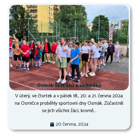
Osmák šesťáků a sedmáků
V úterý, ve čtvrtek a v pátek 18., 20. a 21. června 2024
na Osmičce proběhly sportovní dny Osmák. Zúčastnili
se jich všichni žáci, kromě...
20 června, 2024