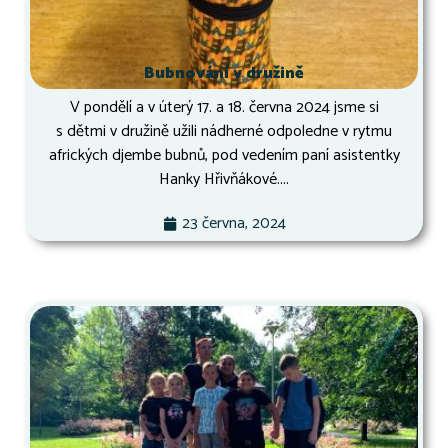
Bubnování v družině
V pondělí a v úterý 17. a 18. června 2024 jsme si
s dětmi v družině užili nádherné odpoledne v rytmu
afrických djembe bubnů, pod vedením paní asistentky
Hanky Hřivňákové....
23 června, 2024