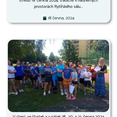
středu 19. června 2024, tradičně v nádherných
prostorách Rytířského sálu...
18 června, 2024
Osmák druháků, třeťáků, čtvrťáků a páťáků
V úterý, ve čtvrtek a v pátek 18., 20. a 21. června 2024