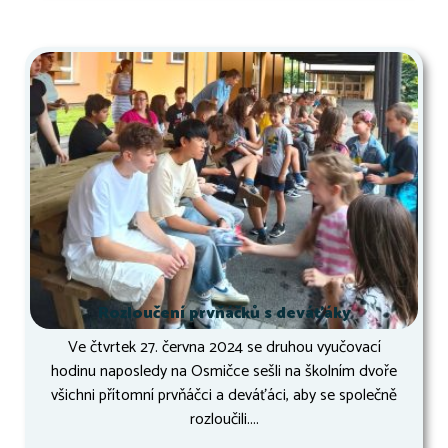
Rozloučení prvňáčků s deváťáky
Ve čtvrtek 27. června 2024 se druhou vyučovací
hodinu naposledy na Osmičce sešli na školním dvoře
všichni přítomní prvňáčci a deváťáci, aby se společně
rozloučili....