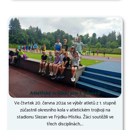
Atletický trojboj pro 1. stupeň
Ve čtvrtek 20. června 2024 se výběr atletů z 1. stupně
zúčastnil okresního kola v atletickém trojboji na
stadionu Slezan ve Frýdku-Místku. Žáci soutěžili ve
třech disciplínách,...