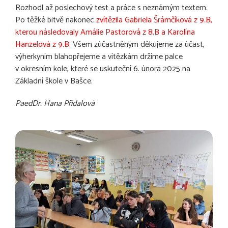
Rozhodl až poslechový test a práce s neznámým textem.
Po těžké bitvě nakonec
zvítězila Gabriela Šrámčíková z 9.B,
kterou následovaly Amálie Pastorová z 8.B a Karolína
Hanzelová z 9.B
. Všem zúčastněným děkujeme za účast,
výherkyním blahopřejeme a vítězkám držíme palce
v okresním kole, které se uskuteční 6. února 2025 na
Základní škole v Bašce.
PaedDr. Hana Přidalová