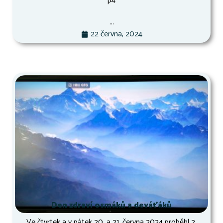
p4
...
22 června, 2024
Den zdraví osmáků a deváťáků
Ve čtvrtek a v pátek 20. a 21. června 2024 proběhl 2.