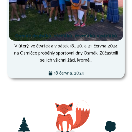
Osmák druháků, třeťáků, čtvrťáků a páťáků
V úterý, ve čtvrtek a v pátek 18., 20. a 21. června 2024
na Osmičce proběhly sportovní dny Osmák. Zúčastnili
se jich všichni žáci, kromě...
18 června, 2024