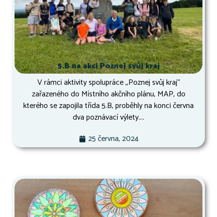
5.B na akci Poznej svůj kraj
V rámci aktivity spolupráce ,,Poznej svůj kraj“
zařazeného do Místního akčního plánu, MAP, do
kterého se zapojila třída 5.B, proběhly na konci června
dva poznávací výlety....
25 června, 2024