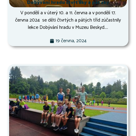
Dobývání hradu čtvrťáky a páťáky
V pondělí a v úterý 10. a 11. června a v pondělí 17.
června 2024 se děti čtvrtých a pátých tříd zúčastnily
lekce Dobývání hradu v Muzeu Beskyd....
19 června, 2024