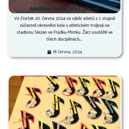
Atletický trojboj pro 1. stupeň
Ve čtvrtek 20. června 2024 se výběr atletů z 1. stupně
zúčastnil okresního kola v atletickém trojboji na
stadionu Slezan ve Frýdku-Místku. Žáci soutěžili ve
třech disciplínách,...
18 června, 2024