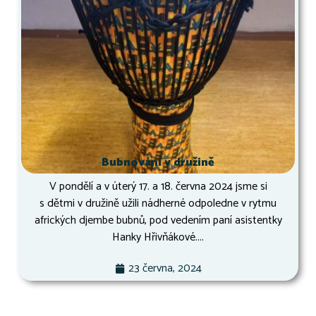
Bubnování v družině
V pondělí a v úterý 17. a 18. června 2024 jsme si
s dětmi v družině užili nádherné odpoledne v rytmu
afrických djembe bubnů, pod vedením paní asistentky
Hanky Hřivňákové....
23 června, 2024