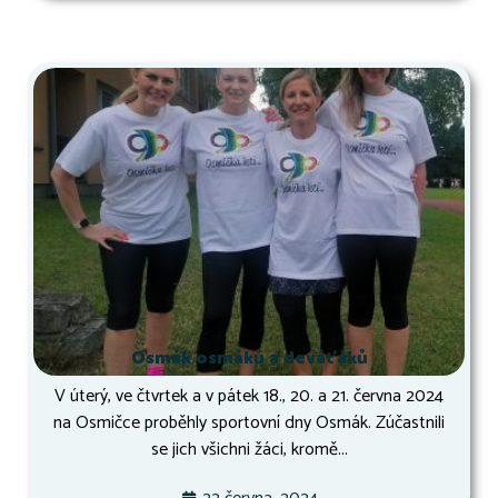
Osmák osmáků a deváťáků
V úterý, ve čtvrtek a v pátek 18., 20. a 21. června 2024
na Osmičce proběhly sportovní dny Osmák. Zúčastnili
se jich všichni žáci, kromě...