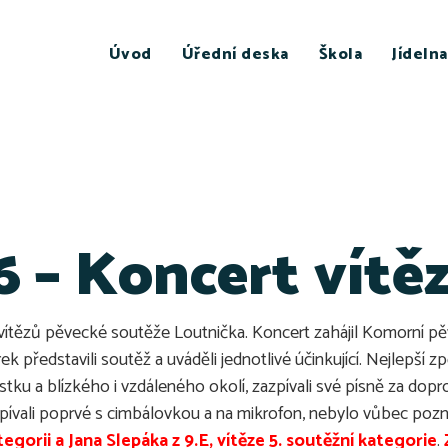
Úvod
Úřední deska
Škola
Jídelna
 – Koncert vítě
t vítězů pěvecké soutěže Loutnička. Koncert zahájil Komorní p
erek představili soutěž a uváděli jednotlivé účinkující. Nejlepší
ístku a blízkého i vzdáleného okolí, zazpívali své písně za d
í zpívali poprvé s cimbálovkou a na mikrofon, nebylo vůbec po
egorii a Jana Slepáka z 9.E, vítěze 5. soutěžní kategorie
.