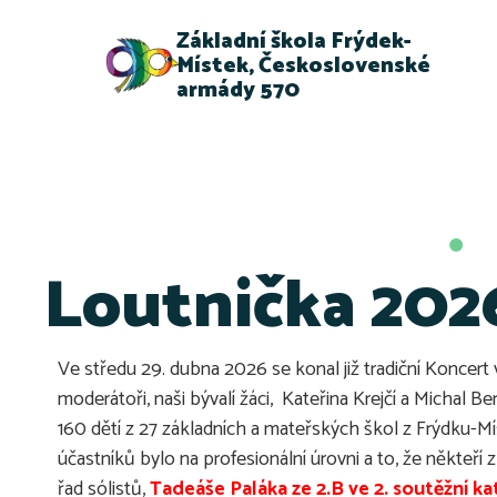
Základní škola Frýdek-
Místek, Československé
armády 570
Loutnička 2026
Ve středu 29. dubna 2026 se konal již tradiční Koncer
moderátoři, naši bývalí žáci, Kateřina Krejčí a Michal B
160 dětí z 27 základních a mateřských škol z Frýdku-M
účastníků bylo na profesionální úrovni a to, že někteř
řad sólistů,
Tadeáše Paláka ze 2.B ve 2. soutěžní kat