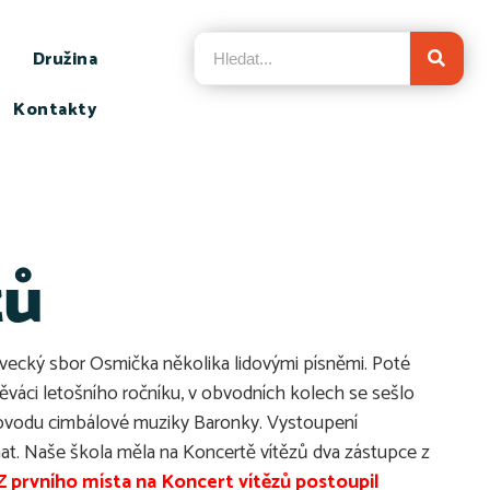
Družina
Kontakty
zů
ěvecký sbor Osmička několika lidovými písněmi. Poté
 zpěváci letošního ročníku, v obvodních kolech se sešlo
oprovodu cimbálové muziky Baronky. Vystoupení
znat. Naše škola měla na Koncertě vítězů dva zástupce z
Z prvního místa na Koncert vítězů postoupil