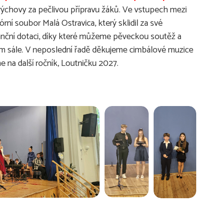
 výchovy za pečlivou přípravu žáků. Ve vstupech mezi
í soubor Malá Ostravica, který sklidil za své
nanční dotaci, díky které můžeme pěveckou soutěž a
ém sále. V neposlední řadě děkujeme cimbálové muzice
e na další ročník, Loutničku 2027.