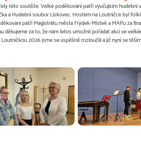
 účely této soutěže. Velké poděkování patří vyučujícím hudební
a a Hudební soubor Lískovec. Hostem na Loutničce byl folklórn
oděkování patří Magistrátu města Frýdek-Místek a MAPu za fi
u děkujeme za to, že nám letos umožnil pořádat akci ve velk
S Loutničkou 2026 jsme se úspěšně rozloučili a již nyní se těším