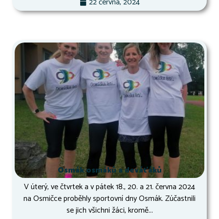
22 června, 2024
Osmák osmáků a deváťáků
V úterý, ve čtvrtek a v pátek 18., 20. a 21. června 2024
na Osmičce proběhly sportovní dny Osmák. Zúčastnili
se jich všichni žáci, kromě...