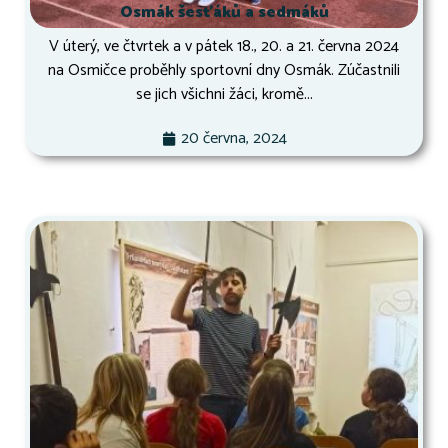
Osmák šesťáků a sedmáků
V úterý, ve čtvrtek a v pátek 18., 20. a 21. června 2024
na Osmičce proběhly sportovní dny Osmák. Zúčastnili
se jich všichni žáci, kromě...
20 června, 2024