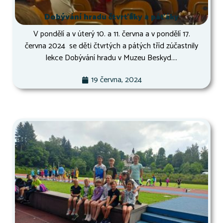
Dobývání hradu čtvrťáky a páťáky
V pondělí a v úterý 10. a 11. června a v pondělí 17.
června 2024 se děti čtvrtých a pátých tříd zúčastnily
lekce Dobývání hradu v Muzeu Beskyd....
19 června, 2024