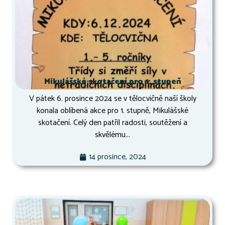
Mikulášské skotačení pro 1. stupeň
V pátek 6. prosince 2024 se v tělocvičně naší školy
konala oblíbená akce pro 1. stupně, Mikulášské
skotačení. Celý den patřil radosti, soutěžení a
skvělému...
14 prosince, 2024