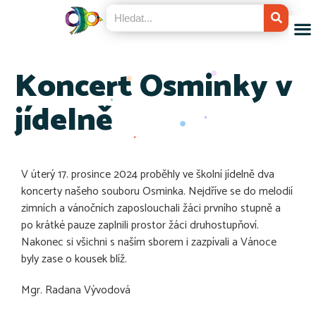
Koncert Osminky v
jídelně
V úterý 17. prosince 2024 proběhly ve školní jídelně dva
koncerty našeho souboru Osminka. Nejdříve se do melodií
zimních a vánočních zaposlouchali žáci prvního stupně a
po krátké pauze zaplnili prostor žáci druhostupňoví.
Nakonec si všichni s naším sborem i zazpívali a Vánoce
byly zase o kousek blíž.
Mgr. Radana Vývodová