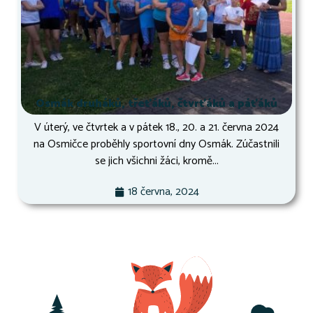
Osmák druháků, třeťáků, čtvrťáků a páťáků
V úterý, ve čtvrtek a v pátek 18., 20. a 21. června 2024
na Osmičce proběhly sportovní dny Osmák. Zúčastnili
se jich všichni žáci, kromě...
18 června, 2024