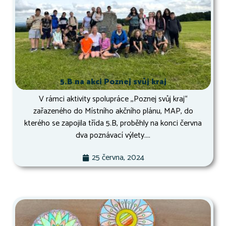
5.B na akci Poznej svůj kraj
V rámci aktivity spolupráce ,,Poznej svůj kraj“
zařazeného do Místního akčního plánu, MAP, do
kterého se zapojila třída 5.B, proběhly na konci června
dva poznávací výlety....
25 června, 2024