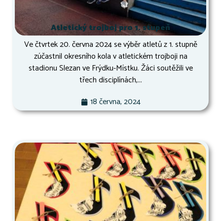
Atletický trojboj pro 1. stupeň
Ve čtvrtek 20. června 2024 se výběr atletů z 1. stupně
zúčastnil okresního kola v atletickém trojboji na
stadionu Slezan ve Frýdku-Místku. Žáci soutěžili ve
třech disciplínách,...
18 června, 2024