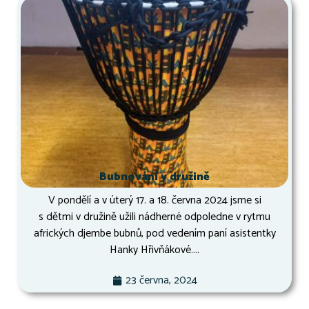
Bubnování v družině
V pondělí a v úterý 17. a 18. června 2024 jsme si
s dětmi v družině užili nádherné odpoledne v rytmu
afrických djembe bubnů, pod vedením paní asistentky
Hanky Hřivňákové....
23 června, 2024