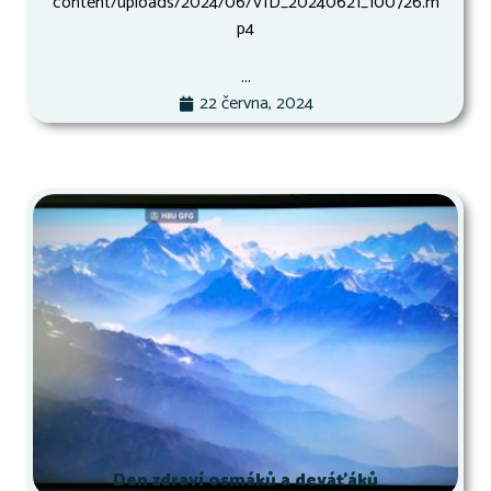
content/uploads/2024/06/VID_20240621_100726.m
p4
...
22 června, 2024
Den zdraví osmáků a deváťáků