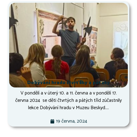
Dobývání hradu čtvrťáky a páťáky
V pondělí a v úterý 10. a 11. června a v pondělí 17.
června 2024 se děti čtvrtých a pátých tříd zúčastnily
lekce Dobývání hradu v Muzeu Beskyd....
19 června, 2024