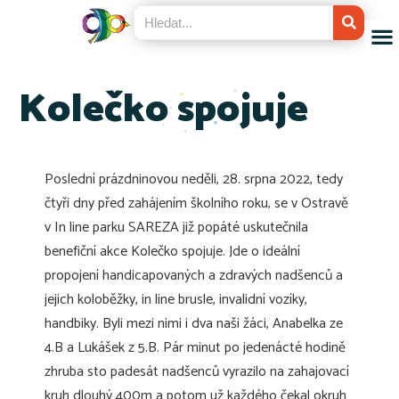
Kolečko spojuje
Poslední prázdninovou neděli, 28. srpna 2022, tedy
čtyři dny před zahájením školního roku, se v Ostravě
v In line parku SAREZA již popáté uskutečnila
benefiční akce Kolečko spojuje. Jde o ideální
propojení handicapovaných a zdravých nadšenců a
jejich koloběžky, in line brusle, invalidní vozíky,
handbiky. Byli mezi nimi i dva naši žáci, Anabelka ze
4.B a Lukášek z 5.B. Pár minut po jedenácté hodině
zhruba sto padesát nadšenců vyrazilo na zahajovací
kruh dlouhý 400m a potom už každého čekal okruh