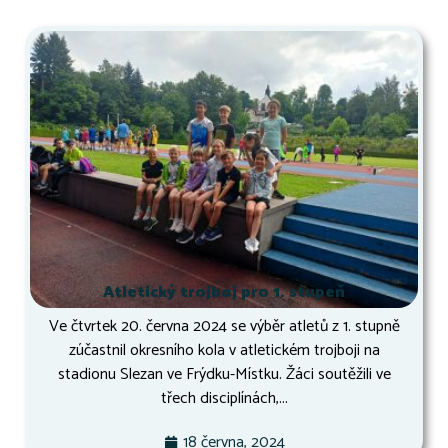
Atletický trojboj pro 1. stupeň
Ve čtvrtek 20. června 2024 se výběr atletů z 1. stupně
zúčastnil okresního kola v atletickém trojboji na
stadionu Slezan ve Frýdku-Místku. Žáci soutěžili ve
třech disciplínách,...
18 června, 2024