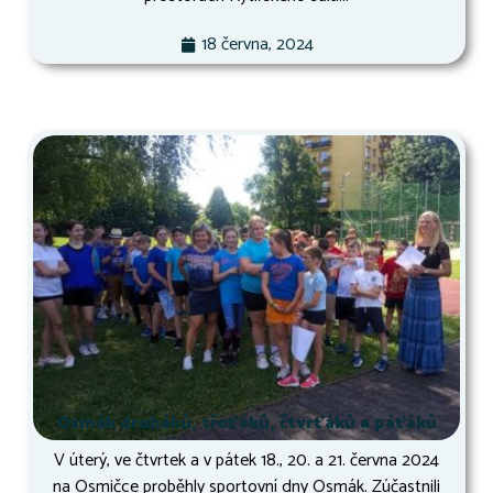
18 června, 2024
Osmák druháků, třeťáků, čtvrťáků a páťáků
V úterý, ve čtvrtek a v pátek 18., 20. a 21. června 2024
na Osmičce proběhly sportovní dny Osmák. Zúčastnili