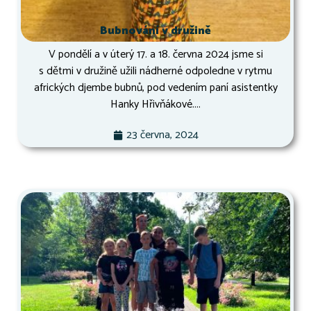
Bubnování v družině
V pondělí a v úterý 17. a 18. června 2024 jsme si
s dětmi v družině užili nádherné odpoledne v rytmu
afrických djembe bubnů, pod vedením paní asistentky
Hanky Hřivňákové....
23 června, 2024