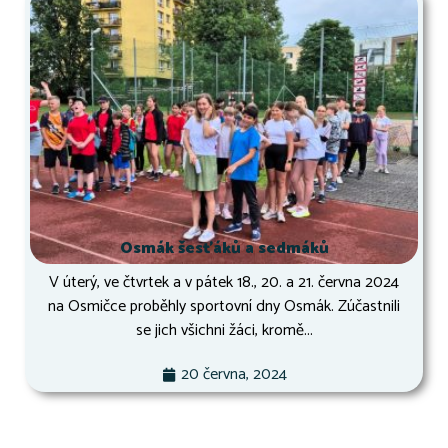
Osmák šesťáků a sedmáků
V úterý, ve čtvrtek a v pátek 18., 20. a 21. června 2024
na Osmičce proběhly sportovní dny Osmák. Zúčastnili
se jich všichni žáci, kromě...
20 června, 2024