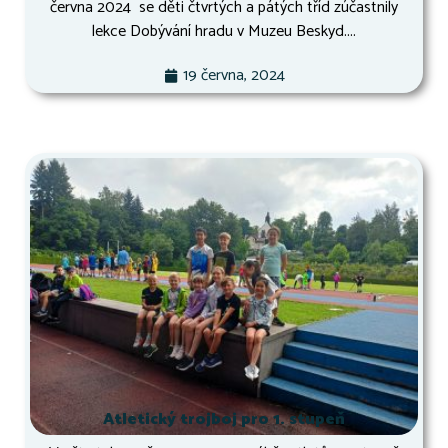
června 2024 se děti čtvrtých a pátých tříd zúčastnily
lekce Dobývání hradu v Muzeu Beskyd....
19 června, 2024
Atletický trojboj pro 1. stupeň