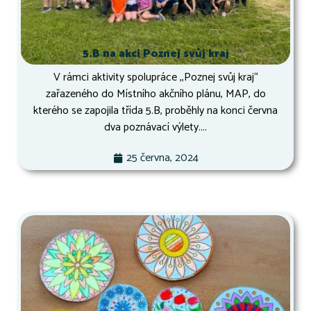
5.B na akci Poznej svůj kraj
V rámci aktivity spolupráce ,,Poznej svůj kraj“
zařazeného do Místního akčního plánu, MAP, do
kterého se zapojila třída 5.B, proběhly na konci června
dva poznávací výlety....
25 června, 2024