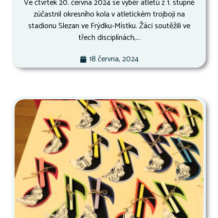
Ve čtvrtek 20. června 2024 se výběr atletů z 1. stupně
zúčastnil okresního kola v atletickém trojboji na
stadionu Slezan ve Frýdku-Místku. Žáci soutěžili ve
třech disciplínách,...
18 června, 2024