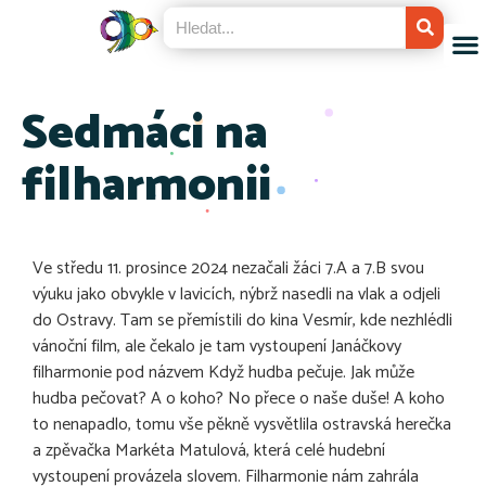
Sedmáci na
filharmonii
Ve středu 11. prosince 2024 nezačali žáci 7.A a 7.B svou
výuku jako obvykle v lavicích, nýbrž nasedli na vlak a odjeli
do Ostravy. Tam se přemístili do kina Vesmír, kde nezhlédli
vánoční film, ale čekalo je tam vystoupení Janáčkovy
filharmonie pod názvem Když hudba pečuje. Jak může
hudba pečovat? A o koho? No přece o naše duše! A koho
to nenapadlo, tomu vše pěkně vysvětlila ostravská herečka
a zpěvačka Markéta Matulová, která celé hudební
vystoupení provázela slovem. Filharmonie nám zahrála