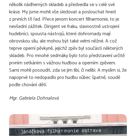
několik nádherných skladeb a předvedla se v celé své
kráse. My jsme mohli vše sledovat a poslouchat hned
z prvních tří řad. Přece jenom koncert filharmonie, to je
nevšední zážitek. Dirigent ve fraku, slavnostně ustrojení
hudebníci, spousta nástrojů, které dohromady mají
obrovskou sílu, ale mohou být také velmi něžné. A což
teprve operní pěvkyně, jejichž zpěv byl součástí některých
skladeb. Pro mnohé sedmáky bylo toto představení určitě
prvním setkáním s vážnou hudbou a operním zpěvem.
Sami mohli posoudit, zda se jim líbí, či nelíbí. A myslím si, že
napoprvé to nedopadlo pro hudbu vůbec špatně, soudě
podle chování dětí.
Mgr. Gabriela Dohnalová