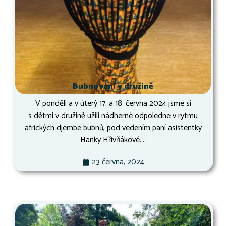
Bubnování v družině
V pondělí a v úterý 17. a 18. června 2024 jsme si
s dětmi v družině užili nádherné odpoledne v rytmu
afrických djembe bubnů, pod vedením paní asistentky
Hanky Hřivňákové....
23 června, 2024