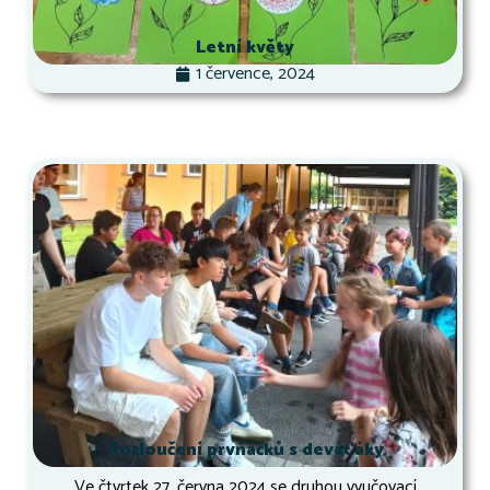
Letní květy
1 července, 2024
Rozloučení prvňáčků s deváťáky
Ve čtvrtek 27. června 2024 se druhou vyučovací