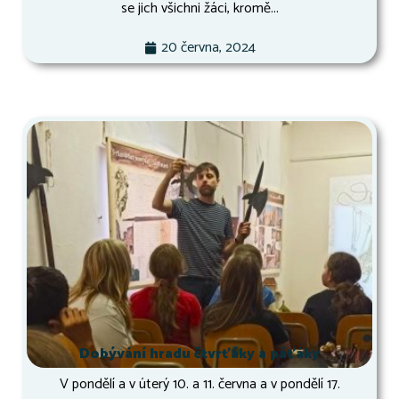
se jich všichni žáci, kromě...
20 června, 2024
Dobývání hradu čtvrťáky a páťáky
V pondělí a v úterý 10. a 11. června a v pondělí 17.