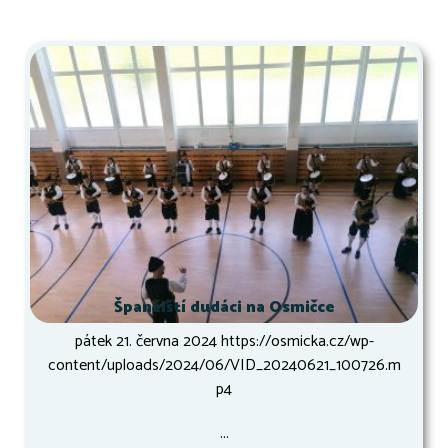
Španělští dudáci na Osmičce
pátek 21. června 2024 https://osmicka.cz/wp-
content/uploads/2024/06/VID_20240621_100726.m
p4
...