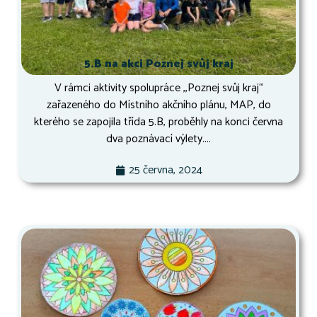
5.B na akci Poznej svůj kraj
V rámci aktivity spolupráce ,,Poznej svůj kraj“
zařazeného do Místního akčního plánu, MAP, do
kterého se zapojila třída 5.B, proběhly na konci června
dva poznávací výlety....
25 června, 2024