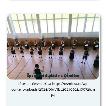
Španělští dudáci na Osmičce
pátek 21. června 2024 https://osmicka.cz/wp-
content/uploads/2024/06/VID_20240621_100726.m
p4
...