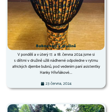
Bubnování v družině
V pondělí a v úterý 17. a 18. června 2024 jsme si
s dětmi v družině užili nádherné odpoledne v rytmu
afrických djembe bubnů, pod vedením paní asistentky
Hanky Hřivňákové....
23 června, 2024