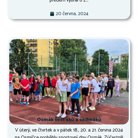
předem vybral 6 z...
20 června, 2024
Osmák šesťáků a sedmáků
V úterý, ve čtvrtek a v pátek 18., 20. a 21. června 2024
na Osmičce proběhly sportovní dny Osmák. Zúčastnili