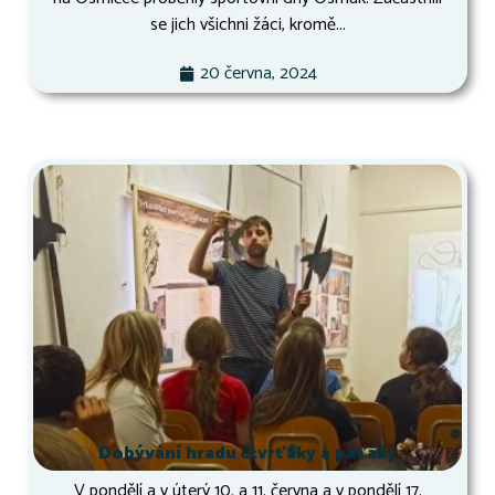
se jich všichni žáci, kromě...
20 června, 2024
Dobývání hradu čtvrťáky a páťáky
V pondělí a v úterý 10. a 11. června a v pondělí 17.