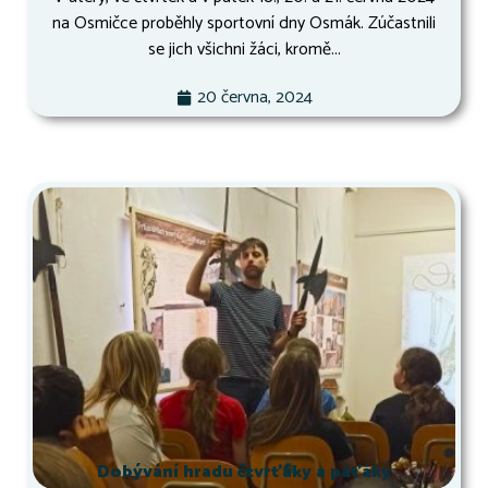
na Osmičce proběhly sportovní dny Osmák. Zúčastnili
se jich všichni žáci, kromě...
20 června, 2024
Dobývání hradu čtvrťáky a páťáky