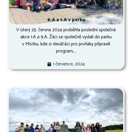
9.A a 1.A v parku
V úterý 25. června 2024 proběhla poslední společná
akce 1.A a 9.A. Žáci se společně vydali do parku
v Místku, kde si deváťáci pro prvňáky připravili
program,...
1 července, 2024