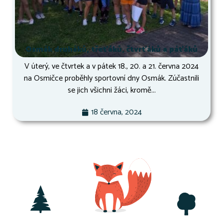
Osmák druháků, třeťáků, čtvrťáků a páťáků
V úterý, ve čtvrtek a v pátek 18., 20. a 21. června 2024
na Osmičce proběhly sportovní dny Osmák. Zúčastnili
se jich všichni žáci, kromě...
18 června, 2024