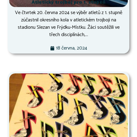
Atletický trojboj pro 1. stupeň
Ve čtvrtek 20. června 2024 se výběr atletů z 1. stupně
zúčastnil okresního kola v atletickém trojboji na
stadionu Slezan ve Frýdku-Místku. Žáci soutěžili ve
třech disciplínách,...
18 června, 2024