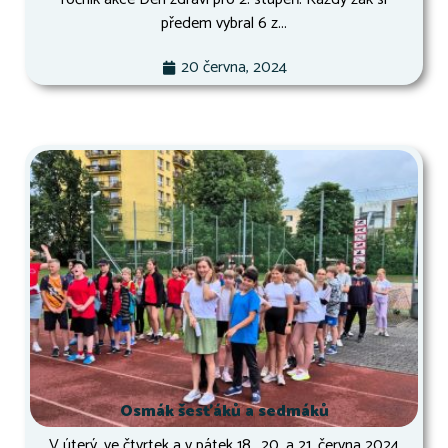
předem vybral 6 z...
20 června, 2024
Osmák šesťáků a sedmáků
V úterý, ve čtvrtek a v pátek 18., 20. a 21. června 2024