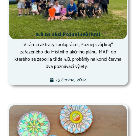
5.B na akci Poznej svůj kraj
V rámci aktivity spolupráce ,,Poznej svůj kraj“
zařazeného do Místního akčního plánu, MAP, do
kterého se zapojila třída 5.B, proběhly na konci června
dva poznávací výlety....
25 června, 2024