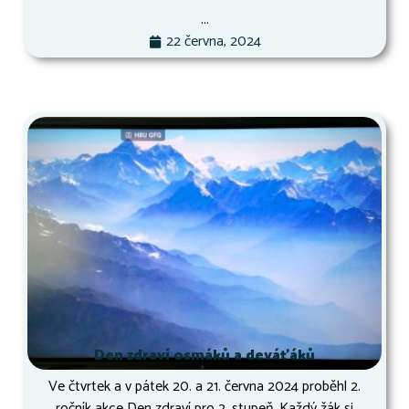
...
22 června, 2024
Den zdraví osmáků a deváťáků
Ve čtvrtek a v pátek 20. a 21. června 2024 proběhl 2.
ročník akce Den zdraví pro 2. stupeň. Každý žák si