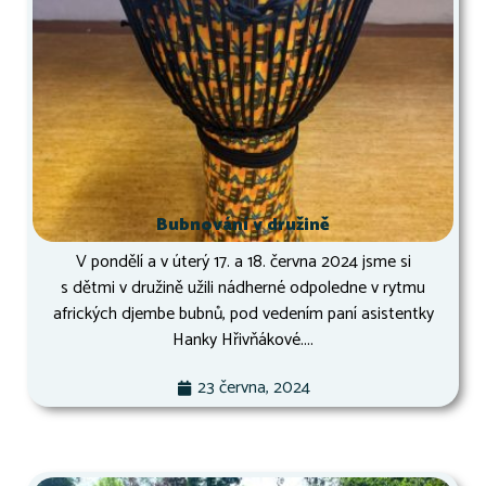
Bubnování v družině
V pondělí a v úterý 17. a 18. června 2024 jsme si
s dětmi v družině užili nádherné odpoledne v rytmu
afrických djembe bubnů, pod vedením paní asistentky
Hanky Hřivňákové....
23 června, 2024