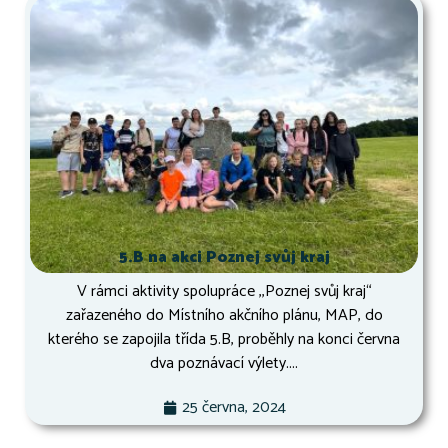
5.B na akci Poznej svůj kraj
V rámci aktivity spolupráce ,,Poznej svůj kraj“
zařazeného do Místního akčního plánu, MAP, do
kterého se zapojila třída 5.B, proběhly na konci června
dva poznávací výlety....
25 června, 2024