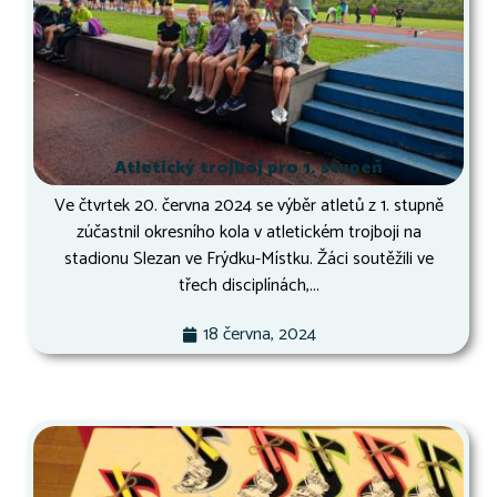
Atletický trojboj pro 1. stupeň
Ve čtvrtek 20. června 2024 se výběr atletů z 1. stupně
zúčastnil okresního kola v atletickém trojboji na
stadionu Slezan ve Frýdku-Místku. Žáci soutěžili ve
třech disciplínách,...
18 června, 2024