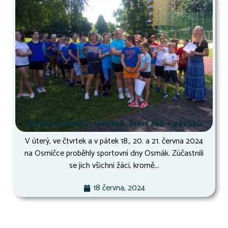
Osmák druháků, třeťáků, čtvrťáků a páťáků
V úterý, ve čtvrtek a v pátek 18., 20. a 21. června 2024
na Osmičce proběhly sportovní dny Osmák. Zúčastnili
se jich všichni žáci, kromě...
18 června, 2024