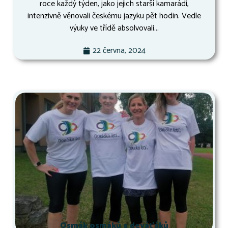
roce každý týden, jako jejich starší kamarádi,
intenzivně věnovali českému jazyku pět hodin. Vedle
výuky ve třídě absolvovali...
22 června, 2024
Osmák osmáků a deváťáků