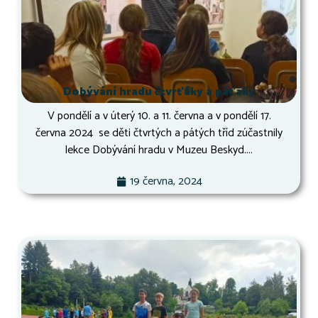
Dobývání hradu čtvrťáky a páťáky
V pondělí a v úterý 10. a 11. června a v pondělí 17.
června 2024 se děti čtvrtých a pátých tříd zúčastnily
lekce Dobývání hradu v Muzeu Beskyd....
19 června, 2024