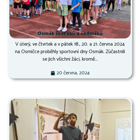
Osmák šesťáků a sedmáků
V úterý, ve čtvrtek a v pátek 18., 20. a 21. června 2024
na Osmičce proběhly sportovní dny Osmák. Zúčastnili
se jich všichni žáci, kromě...
20 června, 2024