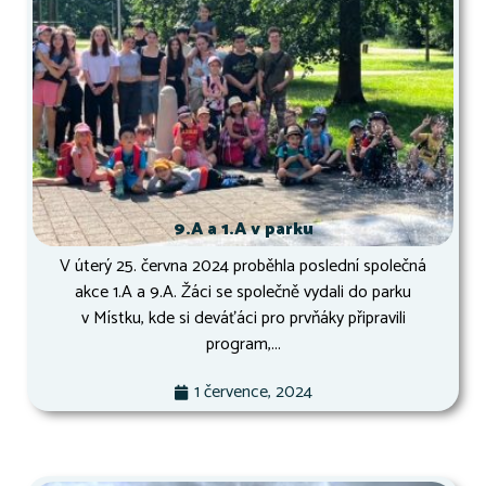
9.A a 1.A v parku
V úterý 25. června 2024 proběhla poslední společná
akce 1.A a 9.A. Žáci se společně vydali do parku
v Místku, kde si deváťáci pro prvňáky připravili
program,...
1 července, 2024