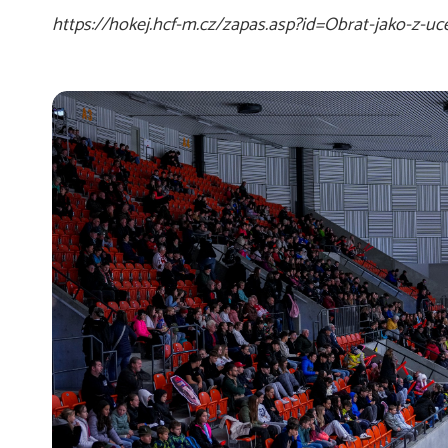
https://hokej.hcf-m.cz/zapas.asp?id=Obrat-jako-z-u