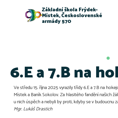
Základní škola Frýdek-
Místek, Československé
armády 570
6.E a 7.B na ho
Ve středu 15. října 2025 vyrazily třídy 6.E a 7.B na ho
Místek a Baník Sokolov. Za hlasitého fandění našich žáků,
u nich úspěch a nebyli by proti, kdyby se v budoucnu 
Mgr. Lukáš Drastich