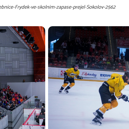
cebnice-Frydek-ve-skolnim-zapase-prejel-Sokolov-2562