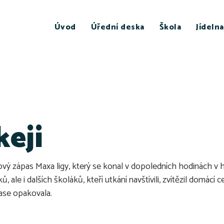
Úvod
Úřední deska
Škola
Jídelna
keji
kejový zápas Maxa ligy, který se konal v dopoledních hodinách v 
 ale i dalších školáků, kteří utkání navštívili, zvítězil domácí
zase opakovala.