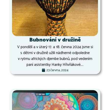
Bubnování v družině
V pondělí a v úterý 17. a 18. června 2024 jsme si
s dětmi v družině užili nádherné odpoledne
v rytmu afrických djembe bubnů, pod vedením
paní asistentky Hanky Hřivňákové....
23 června, 2024