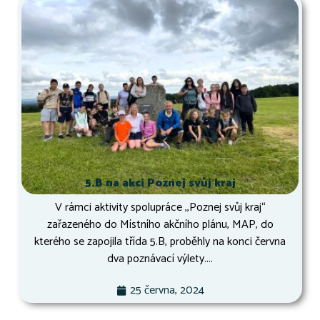
5.B na akci Poznej svůj kraj
V rámci aktivity spolupráce ,,Poznej svůj kraj“
zařazeného do Místního akčního plánu, MAP, do
kterého se zapojila třída 5.B, proběhly na konci června
dva poznávací výlety....
25 června, 2024