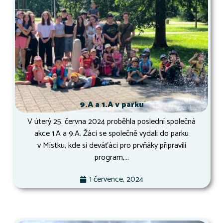
9.A a 1.A v parku
V úterý 25. června 2024 proběhla poslední společná
akce 1.A a 9.A. Žáci se společně vydali do parku
v Místku, kde si deváťáci pro prvňáky připravili
program,...
1 července, 2024