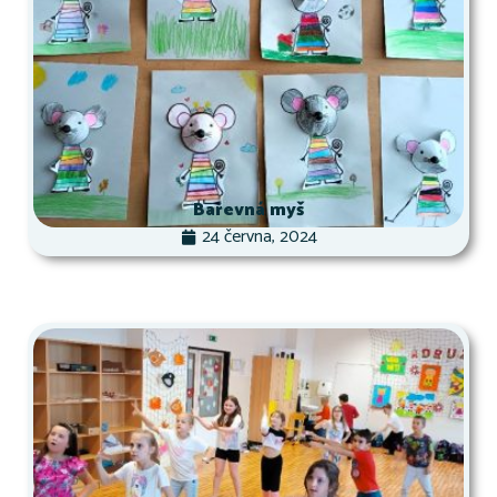
Barevná myš
24 června, 2024