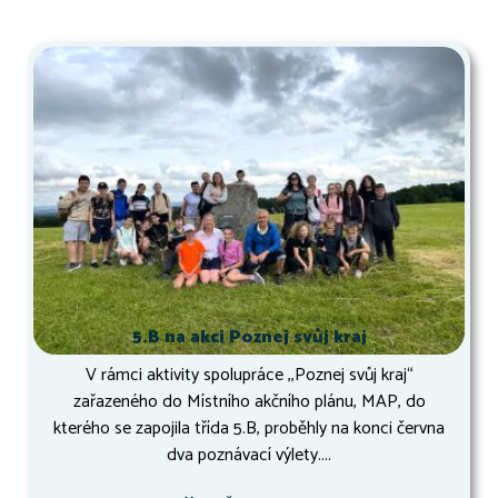
5.B na akci Poznej svůj kraj
V rámci aktivity spolupráce ,,Poznej svůj kraj“
zařazeného do Místního akčního plánu, MAP, do
kterého se zapojila třída 5.B, proběhly na konci června
dva poznávací výlety....