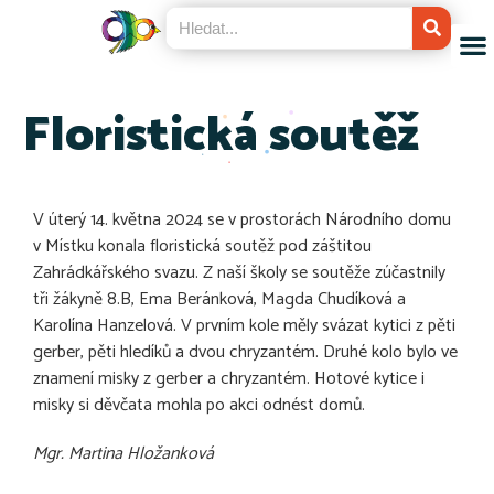
Floristická soutěž
V úterý 14. května 2024 se v prostorách Národního domu
v Místku konala floristická soutěž pod záštitou
Zahrádkářského svazu. Z naší školy se soutěže zúčastnily
tři žákyně 8.B, Ema Beránková, Magda Chudíková a
Karolína Hanzelová. V prvním kole měly svázat kytici z pěti
gerber, pěti hledíků a dvou chryzantém. Druhé kolo bylo ve
znamení misky z gerber a chryzantém. Hotové kytice i
misky si děvčata mohla po akci odnést domů.
Mgr. Martina Hložanková