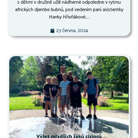
s dětmi v družině užili nádherné odpoledne v rytmu
afrických djembe bubnů, pod vedením paní asistentky
Hanky Hřivňákové....
23 června, 2024
Výlet mladších žáků cizinců