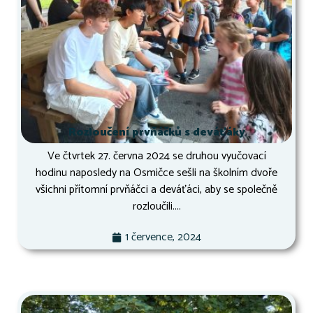
Rozloučení prvňáčků s deváťáky
Ve čtvrtek 27. června 2024 se druhou vyučovací
hodinu naposledy na Osmičce sešli na školním dvoře
všichni přítomní prvňáčci a deváťáci, aby se společně
rozloučili....
1 července, 2024