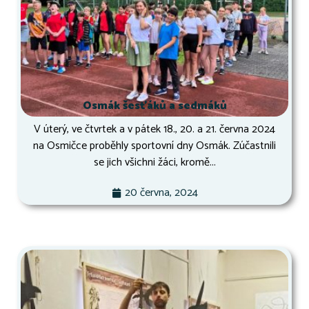
Osmák šesťáků a sedmáků
V úterý, ve čtvrtek a v pátek 18., 20. a 21. června 2024
na Osmičce proběhly sportovní dny Osmák. Zúčastnili
se jich všichni žáci, kromě...
20 června, 2024