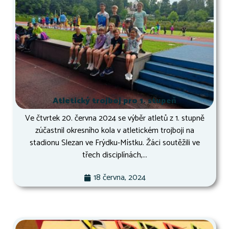
Atletický trojboj pro 1. stupeň
Ve čtvrtek 20. června 2024 se výběr atletů z 1. stupně
zúčastnil okresního kola v atletickém trojboji na
stadionu Slezan ve Frýdku-Místku. Žáci soutěžili ve
třech disciplínách,...
18 června, 2024