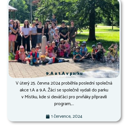
9.A a 1.A v parku
V úterý 25. června 2024 proběhla poslední společná
akce 1.A a 9.A. Žáci se společně vydali do parku
v Místku, kde si deváťáci pro prvňáky připravili
program,...
1 července, 2024