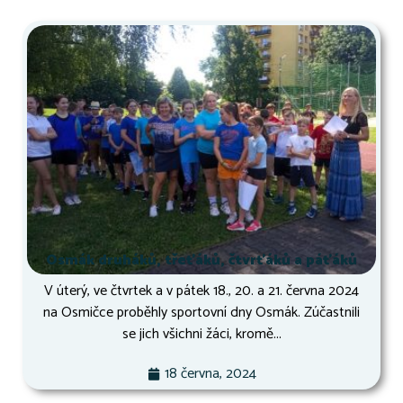
Osmák druháků, třeťáků, čtvrťáků a páťáků
V úterý, ve čtvrtek a v pátek 18., 20. a 21. června 2024
na Osmičce proběhly sportovní dny Osmák. Zúčastnili
se jich všichni žáci, kromě...
18 června, 2024