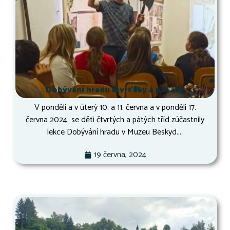
Dobývání hradu čtvrťáky a páťáky
V pondělí a v úterý 10. a 11. června a v pondělí 17.
června 2024 se děti čtvrtých a pátých tříd zúčastnily
lekce Dobývání hradu v Muzeu Beskyd....
19 června, 2024