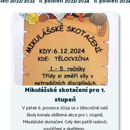
loletí 2022/2023
II. pololetí 2023/2024
II. pololetí 20
Mikulášské skotačení pro 1.
stupeň
V pátek 6. prosince 2024 se v tělocvičně naší
školy konala oblíbená akce pro 1. stupně,
Mikulášské skotačení. Celý den patřil radosti,
soutěžení a skvělému...