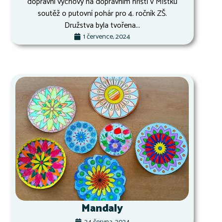
dopravní výchovy na dopravním hřišti v Místku
soutěž o putovní pohár pro 4. ročník ZŠ.
Družstva byla tvořena...
1 července, 2024
Mandaly