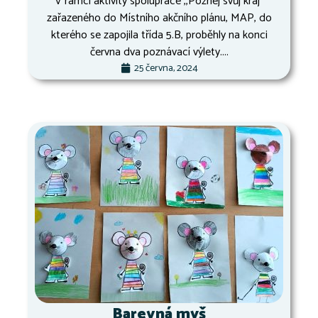
V rámci aktivity spolupráce ,,Poznej svůj kraj“
zařazeného do Místního akčního plánu, MAP, do
kterého se zapojila třída 5.B, proběhly na konci
června dva poznávací výlety....
25 června, 2024
Barevná myš