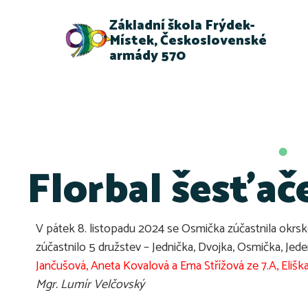
Základní škola Frýdek-
Místek, Československé
armády 570
Florbal šesťač
V pátek 8. listopadu 2024 se Osmička zúčastnila okrskov
zúčastnilo 5 družstev – Jednička, Dvojka, Osmička, Jed
Jančušová, Aneta Kovalová a Ema Střížová ze 7.A, Eliška 
Mgr. Lumír Velčovský