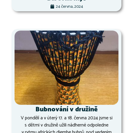
24 června, 2024
Bubnování v družině
V pondělí a v úterý 17. a 18. června 2024 jsme si
s dětmi v družině užili nádherné odpoledne
v rytmu afrických djembe bubnů, pod vedením