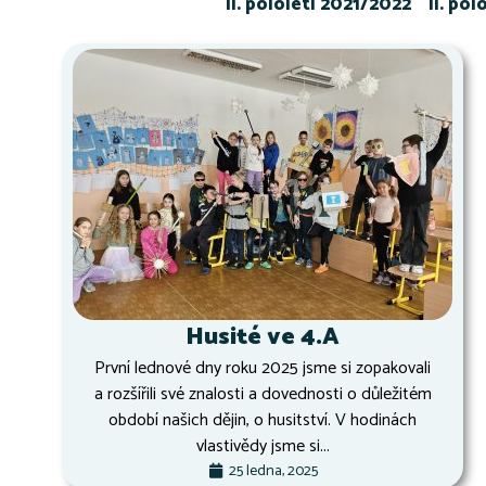
II. pololetí 2021/2022
II. po
Husité ve 4.A
První lednové dny roku 2025 jsme si zopakovali
a rozšířili své znalosti a dovednosti o důležitém
období našich dějin, o husitství. V hodinách
vlastivědy jsme si...
25 ledna, 2025