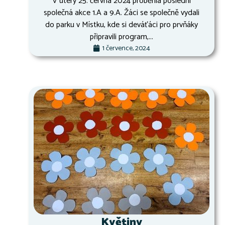
V úterý 25. června 2024 proběhla poslední
společná akce 1.A a 9.A. Žáci se společně vydali
do parku v Místku, kde si deváťáci pro prvňáky
připravili program,...
1 července, 2024
Květiny