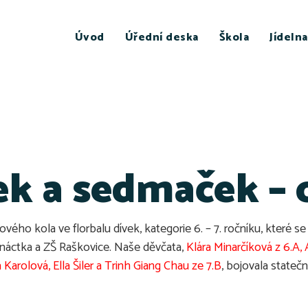
Úvod
Úřední deska
Škola
Jídelna
ek a sedmaček –
ého kola ve florbalu dívek, kategorie 6. – 7. ročníku, které s
enáctka a ZŠ Raškovice. Naše děvčata,
Klára Minarčíková z 6.A
Karolová, Ella Šiler a Trinh Giang Chau ze 7.B
, bojovala stateč