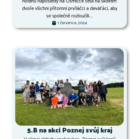
hodinu naposledy na Osmičce sešli na školním
dvoře všichni přítomní prvňáčci a deváťáci, aby
se společně rozloučili....
1 července, 2024
5.B na akci Poznej svůj kraj