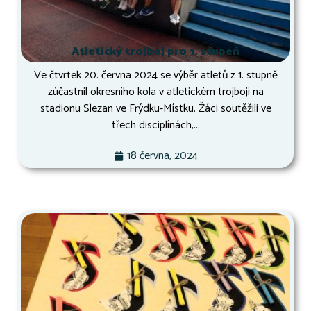
Atletický trojboj pro 1. stupeň
Ve čtvrtek 20. června 2024 se výběr atletů z 1. stupně
zúčastnil okresního kola v atletickém trojboji na
stadionu Slezan ve Frýdku-Místku. Žáci soutěžili ve
třech disciplínách,...
18 června, 2024