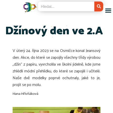
Džínový den ve 2.A
V úterý 24. října 2023 se na Osmičce konal Jeansový
den. Akce, do které se zapojily všechny třídy výrobou
„džín“ z papíru, vyvrcholila ve školní jídelně, kde jsme
zhlédli módní přehlídku, do které se zapojili i učitelé.
Naše dvě modelky poprvé ochutnaly, jaké to je,
projít se po molu.
Hana Hřivňáková