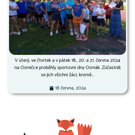
Osmák druháků, třeťáků, čtvrťáků a páťáků
V úterý, ve čtvrtek a v pátek 18., 20. a 21. června 2024
na Osmičce proběhly sportovní dny Osmák. Zúčastnili
se jich všichni žáci, kromě...
18 června, 2024