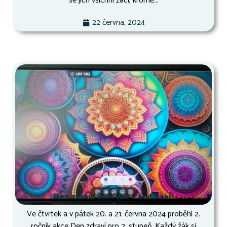
se jich všichni žáci, kromě...
22 června, 2024
Den zdraví šesťáků a sedmáků
Ve čtvrtek a v pátek 20. a 21. června 2024 proběhl 2.
ročník akce Den zdraví pro 2. stupeň. Každý žák si