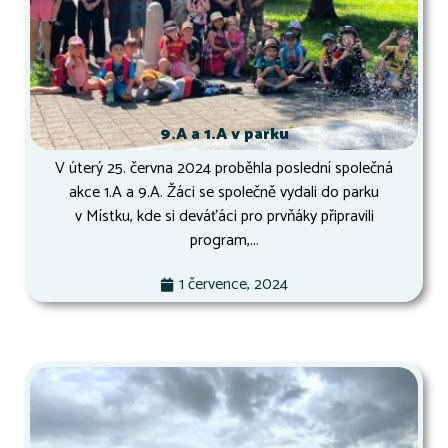
9.A a 1.A v parku
V úterý 25. června 2024 proběhla poslední společná
akce 1.A a 9.A. Žáci se společně vydali do parku
v Místku, kde si deváťáci pro prvňáky připravili
program,...
1 července, 2024