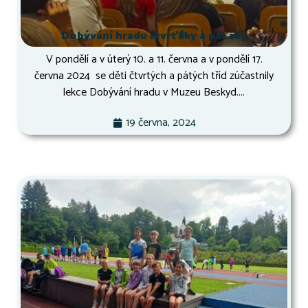
Dobývání hradu čtvrťáky a páťáky
V pondělí a v úterý 10. a 11. června a v pondělí 17.
června 2024 se děti čtvrtých a pátých tříd zúčastnily
lekce Dobývání hradu v Muzeu Beskyd....
19 června, 2024