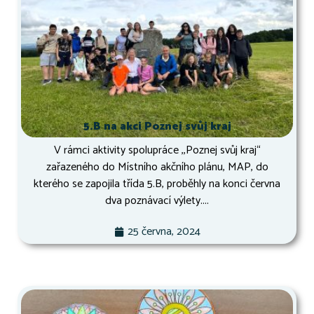
5.B na akci Poznej svůj kraj
V rámci aktivity spolupráce ,,Poznej svůj kraj“
zařazeného do Místního akčního plánu, MAP, do
kterého se zapojila třída 5.B, proběhly na konci června
dva poznávací výlety....
25 června, 2024