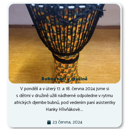
Bubnování v družině
V pondělí a v úterý 17. a 18. června 2024 jsme si
s dětmi v družině užili nádherné odpoledne v rytmu
afrických djembe bubnů, pod vedením paní asistentky
Hanky Hřivňákové....
23 června, 2024