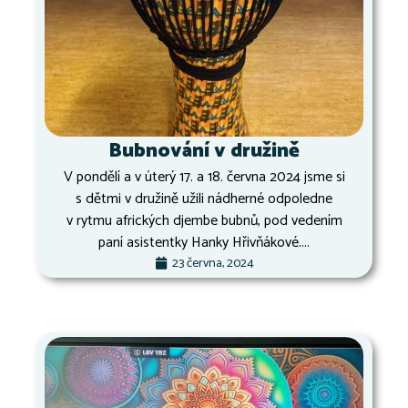
Bubnování v družině
V pondělí a v úterý 17. a 18. června 2024 jsme si
s dětmi v družině užili nádherné odpoledne
v rytmu afrických djembe bubnů, pod vedením
paní asistentky Hanky Hřivňákové....
23 června, 2024