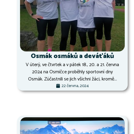
Osmák osmáků a deváťáků
V úterý, ve čtvrtek a v pátek 18., 20. a 21. června
2024 na Osmičce proběhly sportovní dny
Osmák. Zúčastnili se jich všichni žáci, kromě...
22 června, 2024