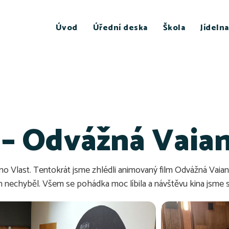
Úvod
Úřední deska
Škola
Jídelna
 – Odvážná Vaia
ino Vlast. Tentokrát jsme zhlédli animovaný film Odvážná Vaian
 nechyběl. Všem se pohádka moc líbila a návštěvu kina jsme si