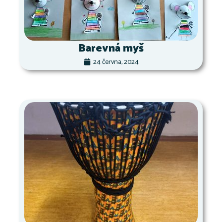
Barevná myš
24 června, 2024