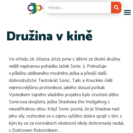
Družina v kině
Ve středu 26. března 2025 jsme s dětmi ze školní družiny
viděli napínavou pohádku Ježek Sonic 3. Pokračuje
v příběhu oblíbeného modrého ježka a přináší další
dobrodružství. Tentokrát Sonic, Tails a Knuckles čelili
nejmocnějšímu protivníkovi, jakého dosud potkali.
Výsledkem tajného vládního projektu bylo stvoření zlého
Sonicova dvojčete, ježka Shadowa the Hedgehog s
neuvěřitelnou silou. Když Sonic pozná, že je Shadow nad
jeho síly, rozhodne se v zájmu vyššího dobra spojit s tím, s
kým by se za normálních okolností nikdy dohromady nedal,
s Doktorem Robotnikem …