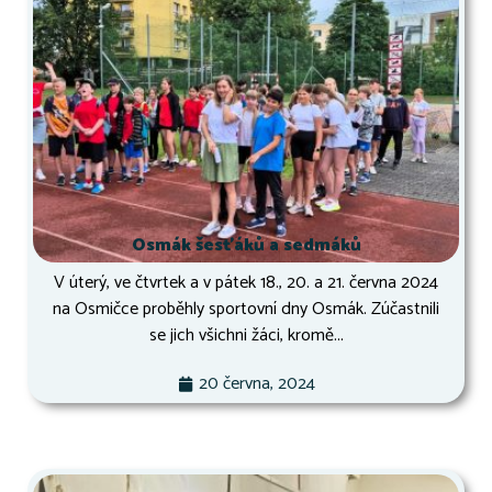
Osmák šesťáků a sedmáků
V úterý, ve čtvrtek a v pátek 18., 20. a 21. června 2024
na Osmičce proběhly sportovní dny Osmák. Zúčastnili
se jich všichni žáci, kromě...
20 června, 2024