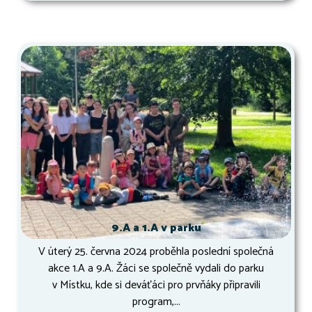
9.A a 1.A v parku
V úterý 25. června 2024 proběhla poslední společná
akce 1.A a 9.A. Žáci se společně vydali do parku
v Místku, kde si deváťáci pro prvňáky připravili
program,...