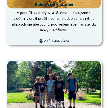
Bubnování v družině
V pondělí a v úterý 17. a 18. června 2024 jsme si
s dětmi v družině užili nádherné odpoledne v rytmu
afrických djembe bubnů, pod vedením paní asistentky
Hanky Hřivňákové....
23 června, 2024