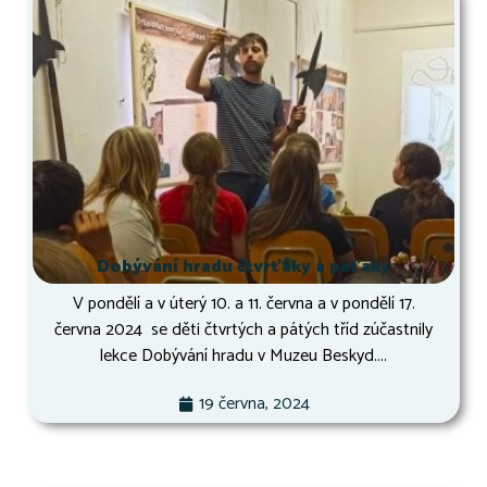
Dobývání hradu čtvrťáky a páťáky
V pondělí a v úterý 10. a 11. června a v pondělí 17.
června 2024 se děti čtvrtých a pátých tříd zúčastnily
lekce Dobývání hradu v Muzeu Beskyd....
19 června, 2024