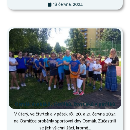
18 června, 2024
Osmák druháků, třeťáků, čtvrťáků a páťáků
V úterý, ve čtvrtek a v pátek 18., 20. a 21. června 2024
na Osmičce proběhly sportovní dny Osmák. Zúčastnili
se jich všichni žáci, kromě...