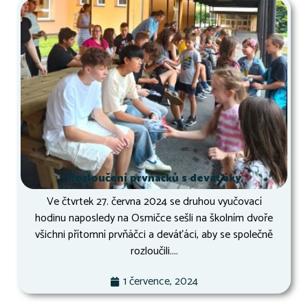
Rozloučení prvňáčků s deváťáky
Ve čtvrtek 27. června 2024 se druhou vyučovací
hodinu naposledy na Osmičce sešli na školním dvoře
všichni přítomní prvňáčci a deváťáci, aby se společně
rozloučili....
1 července, 2024