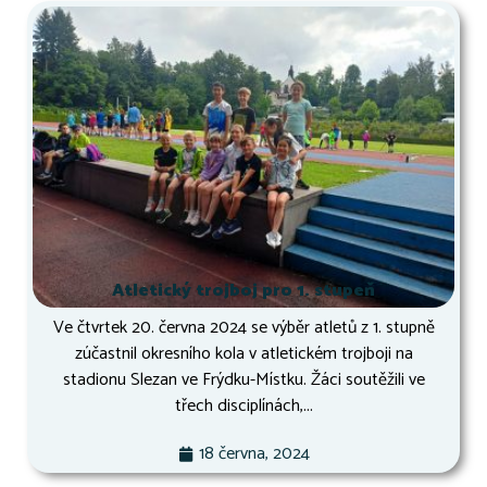
Atletický trojboj pro 1. stupeň
Ve čtvrtek 20. června 2024 se výběr atletů z 1. stupně
zúčastnil okresního kola v atletickém trojboji na
stadionu Slezan ve Frýdku-Místku. Žáci soutěžili ve
třech disciplínách,...
18 června, 2024