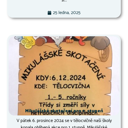
si...
25 ledna, 2025
Mikulášské skotačení pro 1. stupeň
V pátek 6. prosince 2024 se v tělocvičně naší školy
konala oblíbená akce pro 1. stupně, Mikulášské