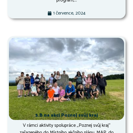
program,...
1 července, 2024
5.B na akci Poznej svůj kraj
V rámci aktivity spolupráce ,,Poznej svůj kraj“
zařazeného do Místního akčního plánu, MAP, do