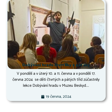
Dobývání hradu čtvrťáky a páťáky
V pondělí a v úterý 10. a 11. června a v pondělí 17.
června 2024 se děti čtvrtých a pátých tříd zúčastnily
lekce Dobývání hradu v Muzeu Beskyd....
19 června, 2024