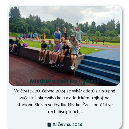
Atletický trojboj pro 1. stupeň
Ve čtvrtek 20. června 2024 se výběr atletů z 1. stupně
zúčastnil okresního kola v atletickém trojboji na
stadionu Slezan ve Frýdku-Místku. Žáci soutěžili ve
třech disciplínách,...
18 června, 2024