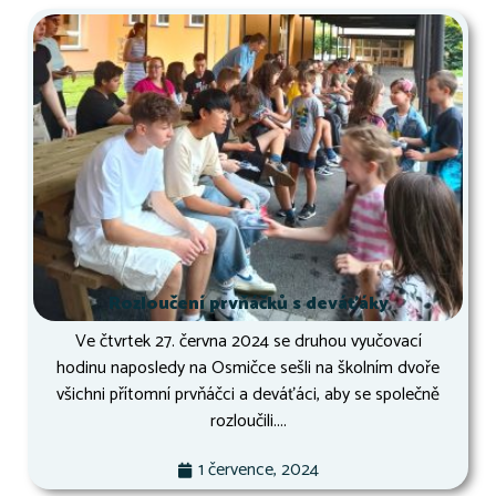
Rozloučení prvňáčků s deváťáky
Ve čtvrtek 27. června 2024 se druhou vyučovací
hodinu naposledy na Osmičce sešli na školním dvoře
všichni přítomní prvňáčci a deváťáci, aby se společně
rozloučili....
1 července, 2024