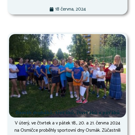
18 června, 2024
Osmák druháků, třeťáků, čtvrťáků a páťáků
V úterý, ve čtvrtek a v pátek 18., 20. a 21. června 2024
na Osmičce proběhly sportovní dny Osmák. Zúčastnili