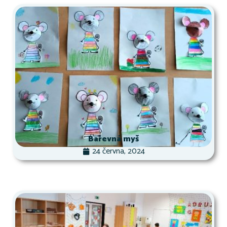
Barevná myš
24 června, 2024