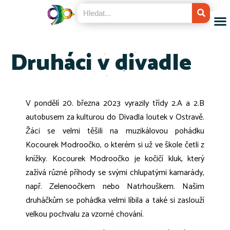
Druháci v divadle
V pondělí 20. března 2023 vyrazily třídy 2.A a 2.B
autobusem za kulturou do Divadla loutek v Ostravě.
Žáci se velmi těšili na muzikálovou pohádku
Kocourek Modroočko, o kterém si už ve škole četli z
knížky. Kocourek Modroočko je kočičí kluk, který
zažívá různé příhody se svými chlupatými kamarády,
např. Zelenoočkem nebo Natrhouškem. Našim
druháčkům se pohádka velmi líbila a také si zaslouží
velkou pochvalu za vzorné chování.