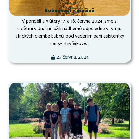
Bubnování v družině
V pondělí a v úterý 17. a 18. června 2024 jsme si
s dětmi v družině užili nádherné odpoledne v rytmu
afrických djembe bubnů, pod vedením paní asistentky
Hanky Hřivňákové....
23 června, 2024