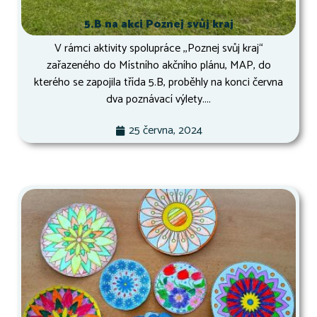
5.B na akci Poznej svůj kraj
V rámci aktivity spolupráce ,,Poznej svůj kraj“
zařazeného do Místního akčního plánu, MAP, do
kterého se zapojila třída 5.B, proběhly na konci června
dva poznávací výlety....
25 června, 2024