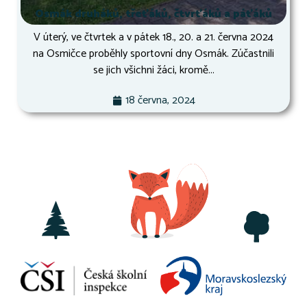
Osmák druháků, třeťáků, čtvrťáků a páťáků
V úterý, ve čtvrtek a v pátek 18., 20. a 21. června 2024
na Osmičce proběhly sportovní dny Osmák. Zúčastnili
se jich všichni žáci, kromě...
18 června, 2024