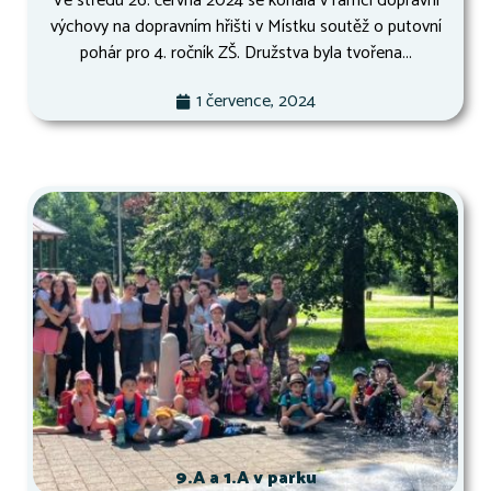
Ve středu 26. června 2024 se konala v rámci dopravní
výchovy na dopravním hřišti v Místku soutěž o putovní
pohár pro 4. ročník ZŠ. Družstva byla tvořena...
1 července, 2024
9.A a 1.A v parku