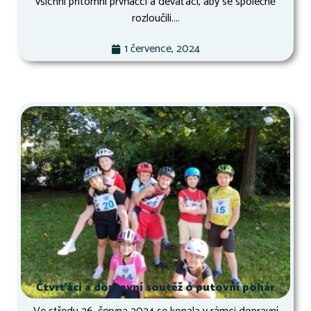
všichni přítomní prvňáčci a deváťáci, aby se společně
rozloučili....
1 července, 2024
Čtvrťáci a dopravní soutěž o putovní pohár