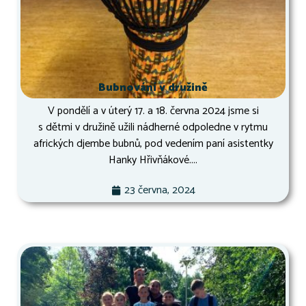
Bubnování v družině
V pondělí a v úterý 17. a 18. června 2024 jsme si
s dětmi v družině užili nádherné odpoledne v rytmu
afrických djembe bubnů, pod vedením paní asistentky
Hanky Hřivňákové....
23 června, 2024