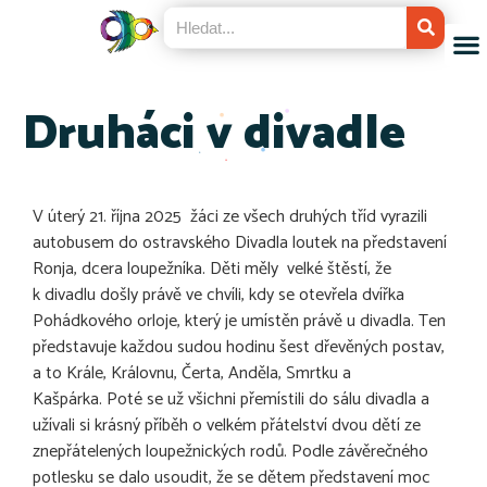
Druháci v divadle
V úterý 21. října 2025 žáci ze všech druhých tříd vyrazili
autobusem do ostravského Divadla loutek na představení
Ronja, dcera loupežníka. Děti měly velké štěstí, že
k divadlu došly právě ve chvíli, kdy se otevřela dvířka
Pohádkového orloje, který je umístěn právě u divadla. Ten
představuje každou sudou hodinu šest dřevěných postav,
a to Krále, Královnu, Čerta, Anděla, Smrtku a
Kašpárka. Poté se už všichni přemístili do sálu divadla a
užívali si krásný příběh o velkém přátelství dvou dětí ze
znepřátelených loupežnických rodů. Podle závěrečného
potlesku se dalo usoudit, že se dětem představení moc