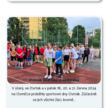
Osmák šesťáků a sedmáků
V úterý, ve čtvrtek a v pátek 18., 20. a 21. června 2024
na Osmičce proběhly sportovní dny Osmák. Zúčastnili
se jich všichni žáci, kromě...