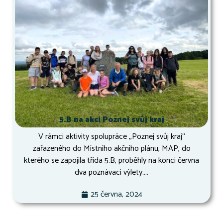
5.B na akci Poznej svůj kraj
V rámci aktivity spolupráce ,,Poznej svůj kraj“
zařazeného do Místního akčního plánu, MAP, do
kterého se zapojila třída 5.B, proběhly na konci června
dva poznávací výlety....
25 června, 2024