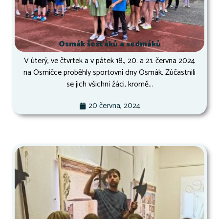
Osmák šesťáků a sedmáků
V úterý, ve čtvrtek a v pátek 18., 20. a 21. června 2024
na Osmičce proběhly sportovní dny Osmák. Zúčastnili
se jich všichni žáci, kromě...
20 června, 2024