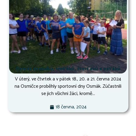
Osmák druháků, třeťáků, čtvrťáků a páťáků
V úterý, ve čtvrtek a v pátek 18., 20. a 21. června 2024
na Osmičce proběhly sportovní dny Osmák. Zúčastnili
se jich všichni žáci, kromě...
18 června, 2024