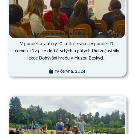
Dobývání hradu čtvrťáky a páťáky
V pondělí a v úterý 10. a 11. června a v pondělí 17.
června 2024 se děti čtvrtých a pátých tříd zúčastnily
lekce Dobývání hradu v Muzeu Beskyd....
19 června, 2024