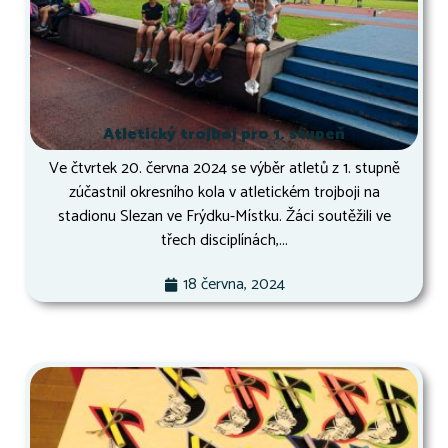
Atletický trojboj pro 1. stupeň
Ve čtvrtek 20. června 2024 se výběr atletů z 1. stupně
zúčastnil okresního kola v atletickém trojboji na
stadionu Slezan ve Frýdku-Místku. Žáci soutěžili ve
třech disciplínách,...
18 června, 2024