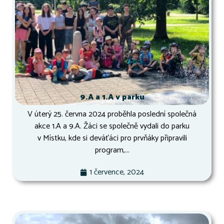
9.A a 1.A v parku
V úterý 25. června 2024 proběhla poslední společná
akce 1.A a 9.A. Žáci se společně vydali do parku
v Místku, kde si deváťáci pro prvňáky připravili
program,...
1 července, 2024