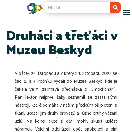
Druháci a třeťáci v
Muzeu Beskyd
V pátek 25. listopadu a v úterý 29. listopadu 2022 se
žáci 2. a 3. ročníku vydali do Muzea Beskyd, kde je
čekala velmi zajímavá přednáška o „Šmodrchání“.
Pan lektor nejprve žáky seznámil se zastaralými
nástroji, které pomáhaly našim předkům při pletení a
tkaní, ukázal jim druhy provazů a různé druhy vázání
uzlů. Na konci akce si děti mohly zkusit uplést
náramek. Všichni odcházeli opět spokojení a plní