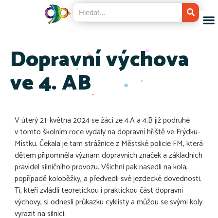
Dopravní výchova
ve 4. AB
V úterý 21. května 2024 se žáci ze 4.A a 4.B již podruhé
v tomto školním roce vydaly na dopravní hřiště ve Frýdku-
Místku. Čekala je tam strážnice z Městské policie FM, která
dětem připomněla význam dopravních značek a základních
pravidel silničního provozu. Všichni pak nasedli na kola,
popřípadě koloběžky, a předvedli své jezdecké dovednosti.
Ti, kteří zvládli teoretickou i praktickou část dopravní
výchovy, si odnesli průkazku cyklisty a můžou se svými koly
vyrazit na silnici.