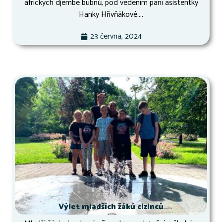
afrických djembe bubnů, pod vedením paní asistentky
Hanky Hřivňákové....
23 června, 2024
Výlet mladších žáků cizinců