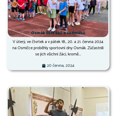
Osmák šesťáků a sedmáků
V úterý, ve čtvrtek a v pátek 18., 20. a 21. června 2024
na Osmičce proběhly sportovní dny Osmák. Zúčastnili
se jich všichni žáci, kromě...
20 června, 2024