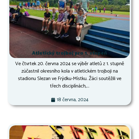
Atletický trojboj pro 1. stupeň
Ve čtvrtek 20. června 2024 se výběr atletů z 1. stupně
zúčastnil okresního kola v atletickém trojboji na
stadionu Slezan ve Frýdku-Místku. Žáci soutěžili ve
třech disciplínách,...
18 června, 2024