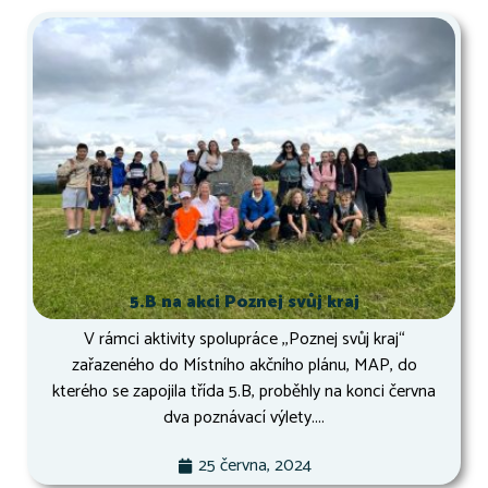
5.B na akci Poznej svůj kraj
V rámci aktivity spolupráce ,,Poznej svůj kraj“
zařazeného do Místního akčního plánu, MAP, do
kterého se zapojila třída 5.B, proběhly na konci června
dva poznávací výlety....
25 června, 2024