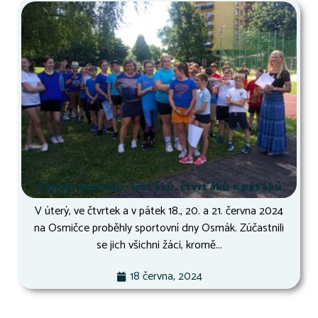
Osmák druháků, třeťáků, čtvrťáků a páťáků
V úterý, ve čtvrtek a v pátek 18., 20. a 21. června 2024
na Osmičce proběhly sportovní dny Osmák. Zúčastnili
se jich všichni žáci, kromě...
18 června, 2024