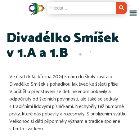
Divadélko Smíšek
v 1.A a 1.B
Ve čtvrtek 14. března 2024 k nám do školy zavítalo
Divadélko Smíšek s pohádkou Jak švec ke štěstí přišel.
V průběhu představení se děti nejenom pobavily a
odpočinuly od školních povinností, ale také se setkaly
s tradičními lidovými písničkami. Nechyběly též humorné
prvky, které nás pobavily a rozesmály. S přiblížením svátku
Velikonoc si děti připomněly význam a tradice spojené
s tímto svátkem.