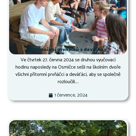
Rozloučení prvňáčků s deváťáky
Ve čtvrtek 27. června 2024 se druhou vyučovací
hodinu naposledy na Osmičce sešli na školním dvoře
všichni přítomní prvňáčci a deváťáci, aby se společně
rozloučili....
1 července, 2024