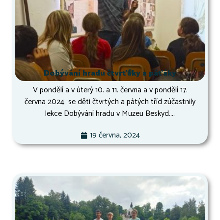
Dobývání hradu čtvrťáky a páťáky
V pondělí a v úterý 10. a 11. června a v pondělí 17.
června 2024 se děti čtvrtých a pátých tříd zúčastnily
lekce Dobývání hradu v Muzeu Beskyd....
19 června, 2024