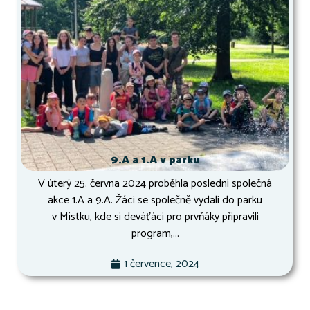
9.A a 1.A v parku
V úterý 25. června 2024 proběhla poslední společná
akce 1.A a 9.A. Žáci se společně vydali do parku
v Místku, kde si deváťáci pro prvňáky připravili
program,...
1 července, 2024