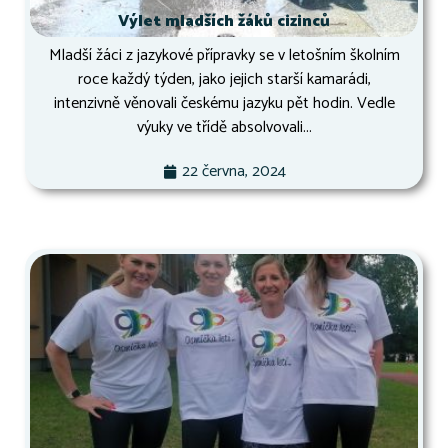
Výlet mladších žáků cizinců
Mladší žáci z jazykové přípravky se v letošním školním
roce každý týden, jako jejich starší kamarádi,
intenzivně věnovali českému jazyku pět hodin. Vedle
výuky ve třídě absolvovali...
22 června, 2024