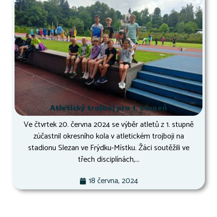
Atletický trojboj pro 1. stupeň
Ve čtvrtek 20. června 2024 se výběr atletů z 1. stupně
zúčastnil okresního kola v atletickém trojboji na
stadionu Slezan ve Frýdku-Místku. Žáci soutěžili ve
třech disciplínách,...
18 června, 2024