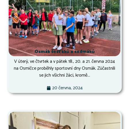
Osmák šesťáků a sedmáků
V úterý, ve čtvrtek a v pátek 18., 20. a 21. června 2024
na Osmičce proběhly sportovní dny Osmák. Zúčastnili
se jich všichni žáci, kromě...
20 června, 2024