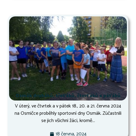
Osmák druháků, třeťáků, čtvrťáků a páťáků
V úterý, ve čtvrtek a v pátek 18., 20. a 21. června 2024
na Osmičce proběhly sportovní dny Osmák. Zúčastnili
se jich všichni žáci, kromě...
18 června, 2024