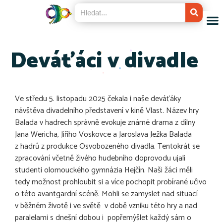
Deváťáci v divadle
Ve středu 5. listopadu 2025 čekala i naše deváťáky
návštěva divadelního představení v kině Vlast. Název hry
Balada v hadrech správně evokuje známé drama z dílny
Jana Wericha, Jiřího Voskovce a Jaroslava Ježka Balada
z hadrů z produkce Osvobozeného divadla. Tentokrát se
zpracování včetně živého hudebního doprovodu ujali
studenti olomouckého gymnázia Hejčín. Naši žáci měli
tedy možnost prohloubit si a více pochopit probírané učivo
o této avantgardní scéně. Mohli se zamyslet nad situací
v běžném životě i ve světě v době vzniku této hry a nad
paralelami s dnešní dobou i popřemýšlet každý sám o