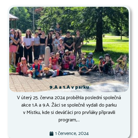
9.A a 1.A v parku
V úterý 25. června 2024 proběhla poslední společná
akce 1.A a 9.A. Žáci se společně vydali do parku
v Místku, kde si deváťáci pro prvňáky připravili
program,...
1 července, 2024