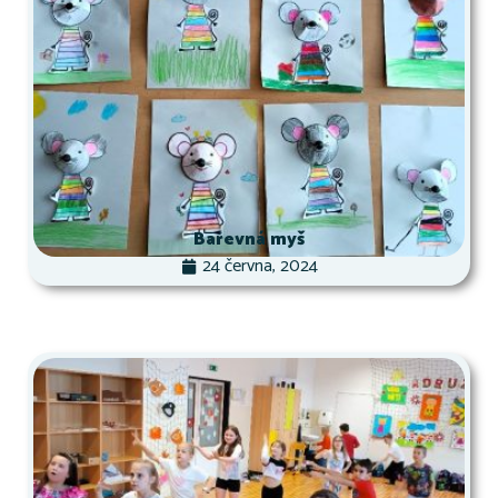
Barevná myš
24 června, 2024