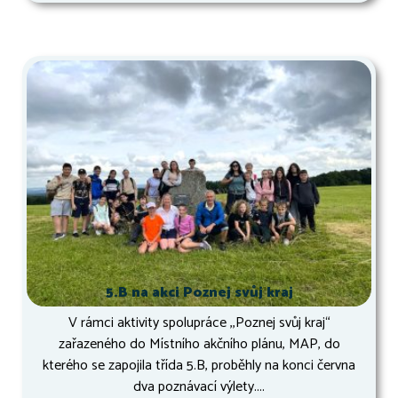
5.B na akci Poznej svůj kraj
V rámci aktivity spolupráce ,,Poznej svůj kraj“
zařazeného do Místního akčního plánu, MAP, do
kterého se zapojila třída 5.B, proběhly na konci června
dva poznávací výlety....