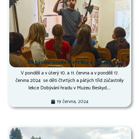
Dobývání hradu čtvrťáky a páťáky
V pondělí a v úterý 10. a 11. června a v pondělí 17.
června 2024 se děti čtvrtých a pátých tříd zúčastnily
lekce Dobývání hradu v Muzeu Beskyd....
19 června, 2024