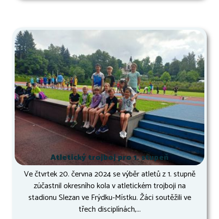
Atletický trojboj pro 1. stupeň
Ve čtvrtek 20. června 2024 se výběr atletů z 1. stupně
zúčastnil okresního kola v atletickém trojboji na
stadionu Slezan ve Frýdku-Místku. Žáci soutěžili ve
třech disciplínách,...