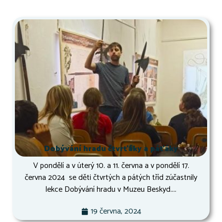
Dobývání hradu čtvrťáky a páťáky
V pondělí a v úterý 10. a 11. června a v pondělí 17.
června 2024 se děti čtvrtých a pátých tříd zúčastnily
lekce Dobývání hradu v Muzeu Beskyd....
19 června, 2024