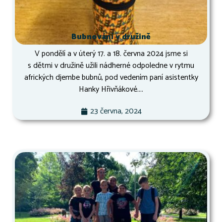
Bubnování v družině
V pondělí a v úterý 17. a 18. června 2024 jsme si
s dětmi v družině užili nádherné odpoledne v rytmu
afrických djembe bubnů, pod vedením paní asistentky
Hanky Hřivňákové....
23 června, 2024