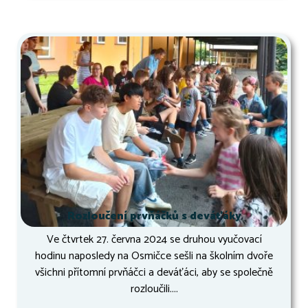
Rozloučení prvňáčků s deváťáky
Ve čtvrtek 27. června 2024 se druhou vyučovací
hodinu naposledy na Osmičce sešli na školním dvoře
všichni přítomní prvňáčci a deváťáci, aby se společně
rozloučili....