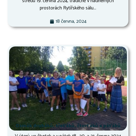
středu 19. června 2024, tradičně v nádherných
prostorách Rytířského sálu...
18 června, 2024
Osmák druháků, třeťáků, čtvrťáků a páťáků