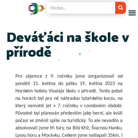
Deváťáci na škole v
přírodě
Pro zájemce z 9. ročníku jsme zorganizovali od
pondělí 15. května do pátku 19. května 2023 na
Horském hotelu Visalaje školu v přírodě. Tento pobyt
na horách byl pro ně náhradou lyžařského kurzu, na
který nemohli jet v 7. ročníku v covidovém období.
Původně byl plánován především jako herní, ale kvůli
počasí se změnil spíše na turistický. To ale nevadilo a
absolvovali jsme tři túry, na Bílý Kříž, Švarnou Hanku,
Lysou horu a Morávku. Celkem jsme našlapali 35km. I