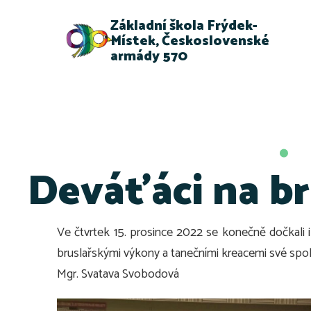
Základní škola Frýdek-
Místek, Československé
armády 570
Deváťáci na br
Ve čtvrtek 15. prosince 2022 se konečně dočkali i d
bruslařskými výkony a tanečními kreacemi své spolu
Mgr. Svatava Svobodová