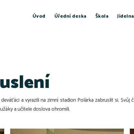
Úvod
Úřední deska
Škola
Jídelna
uslení
eváťáci a vyrazili na zimní stadion Polárka zabruslit si. Svůj 
žáky a učitele doslova ohromili.