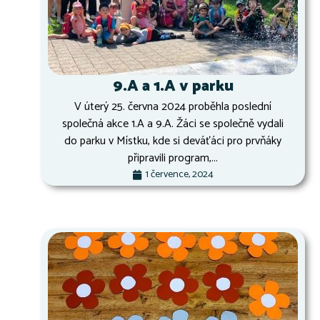
9.A a 1.A v parku
V úterý 25. června 2024 proběhla poslední
společná akce 1.A a 9.A. Žáci se společně vydali
do parku v Místku, kde si deváťáci pro prvňáky
připravili program,...
1 července, 2024