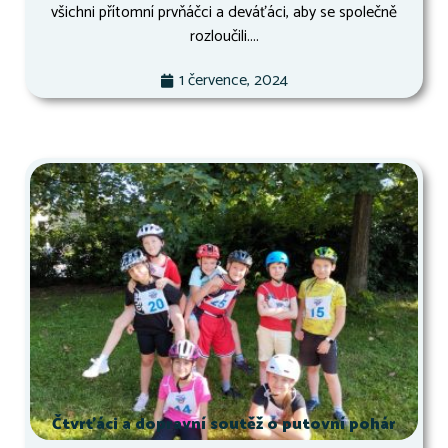
všichni přítomní prvňáčci a deváťáci, aby se společně
rozloučili....
1 července, 2024
Čtvrťáci a dopravní soutěž o putovní pohár