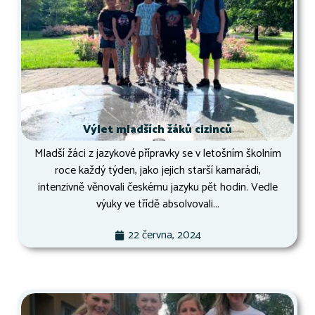
Výlet mladších žáků cizinců
Mladší žáci z jazykové přípravky se v letošním školním
roce každý týden, jako jejich starší kamarádi,
intenzivně věnovali českému jazyku pět hodin. Vedle
výuky ve třídě absolvovali...
22 června, 2024