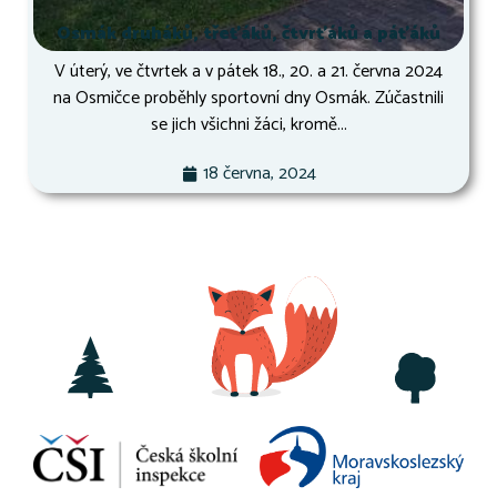
Osmák druháků, třeťáků, čtvrťáků a páťáků
V úterý, ve čtvrtek a v pátek 18., 20. a 21. června 2024
na Osmičce proběhly sportovní dny Osmák. Zúčastnili
se jich všichni žáci, kromě...
18 června, 2024