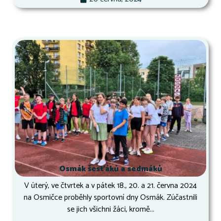
Osmák šesťáků a sedmáků
V úterý, ve čtvrtek a v pátek 18., 20. a 21. června 2024
na Osmičce proběhly sportovní dny Osmák. Zúčastnili
se jich všichni žáci, kromě...