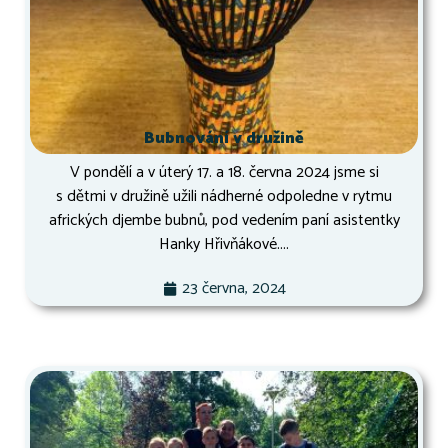
Bubnování v družině
V pondělí a v úterý 17. a 18. června 2024 jsme si
s dětmi v družině užili nádherné odpoledne v rytmu
afrických djembe bubnů, pod vedením paní asistentky
Hanky Hřivňákové....
23 června, 2024