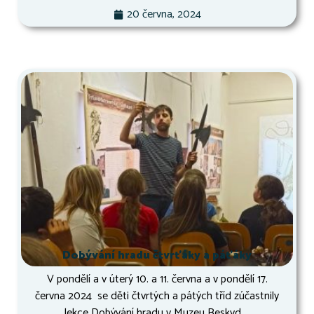
20 června, 2024
Dobývání hradu čtvrťáky a páťáky
V pondělí a v úterý 10. a 11. června a v pondělí 17.
června 2024 se děti čtvrtých a pátých tříd zúčastnily
lekce Dobývání hradu v Muzeu Beskyd....