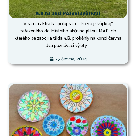
5.B na akci Poznej svůj kraj
V rámci aktivity spolupráce ,,Poznej svůj kraj“
zařazeného do Místního akčního plánu, MAP, do
kterého se zapojila třída 5.B, proběhly na konci června
dva poznávací výlety....
25 června, 2024