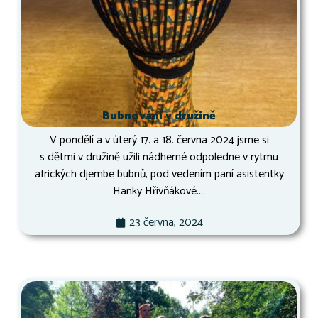
Bubnování v družině
V pondělí a v úterý 17. a 18. června 2024 jsme si
s dětmi v družině užili nádherné odpoledne v rytmu
afrických djembe bubnů, pod vedením paní asistentky
Hanky Hřivňákové....
23 června, 2024