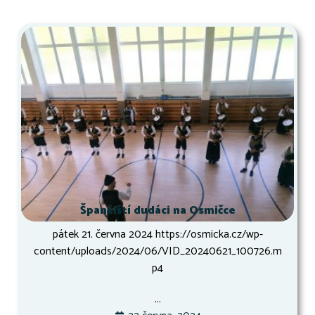
Španělští dudáci na Osmičce
pátek 21. června 2024 https://osmicka.cz/wp-
content/uploads/2024/06/VID_20240621_100726.m
p4
...