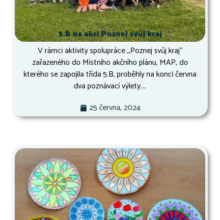
5.B na akci Poznej svůj kraj
V rámci aktivity spolupráce ,,Poznej svůj kraj“
zařazeného do Místního akčního plánu, MAP, do
kterého se zapojila třída 5.B, proběhly na konci června
dva poznávací výlety....
25 června, 2024