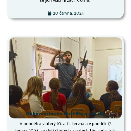
se jich všichni žáci, kromě...
20 června, 2024
Dobývání hradu čtvrťáky a páťáky
V pondělí a v úterý 10. a 11. června a v pondělí 17.
června 2024 se děti čtvrtých a pátých tříd zúčastnily