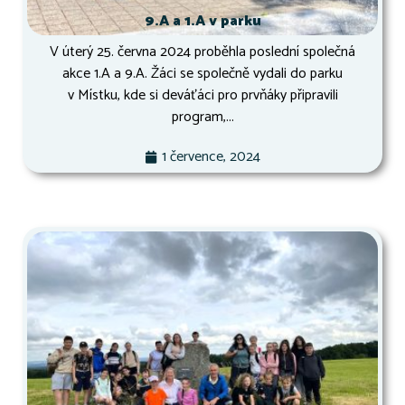
9.A a 1.A v parku
V úterý 25. června 2024 proběhla poslední společná
akce 1.A a 9.A. Žáci se společně vydali do parku
v Místku, kde si deváťáci pro prvňáky připravili
program,...
1 července, 2024