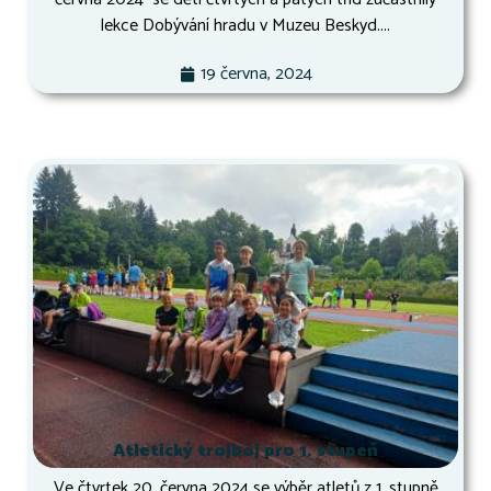
lekce Dobývání hradu v Muzeu Beskyd....
19 června, 2024
Atletický trojboj pro 1. stupeň
Ve čtvrtek 20. června 2024 se výběr atletů z 1. stupně