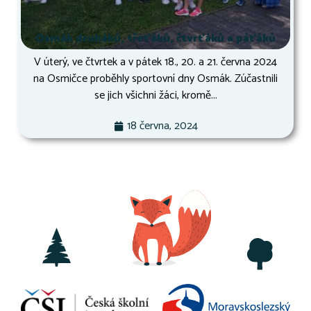
Osmák druháků, třeťáků, čtvrťáků a páťáků
V úterý, ve čtvrtek a v pátek 18., 20. a 21. června 2024
na Osmičce proběhly sportovní dny Osmák. Zúčastnili
se jich všichni žáci, kromě...
18 června, 2024