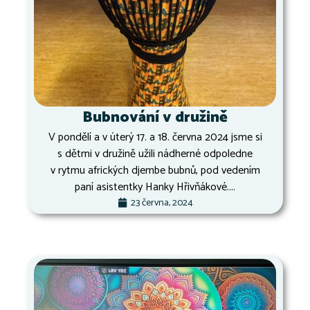
Bubnování v družině
V pondělí a v úterý 17. a 18. června 2024 jsme si
s dětmi v družině užili nádherné odpoledne
v rytmu afrických djembe bubnů, pod vedením
paní asistentky Hanky Hřivňákové....
23 června, 2024