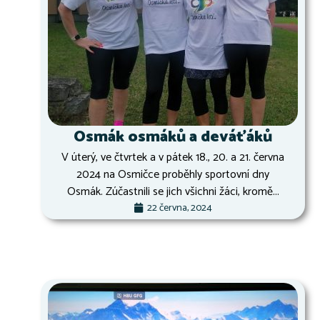
Osmák osmáků a deváťáků
V úterý, ve čtvrtek a v pátek 18., 20. a 21. června
2024 na Osmičce proběhly sportovní dny
Osmák. Zúčastnili se jich všichni žáci, kromě...
22 června, 2024