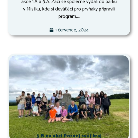
akce 1.A a 9.A. Žáci se společně vydali do parku
v Místku, kde si deváťáci pro prvňáky připravili
program,...
1 července, 2024
5.B na akci Poznej svůj kraj