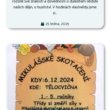
rozšířili své znalosti a dovednosti o důležitém období
našich dějin, o husitství. V hodinách vlastivědy jsme
si...
25 ledna, 2025
Mikulášské skotačení pro 1. stupeň