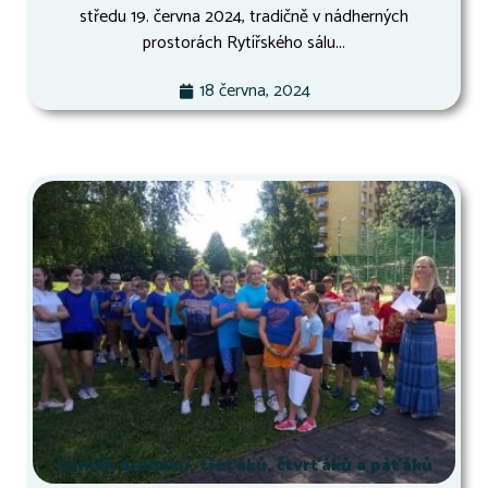
středu 19. června 2024, tradičně v nádherných
prostorách Rytířského sálu...
18 června, 2024
Osmák druháků, třeťáků, čtvrťáků a páťáků