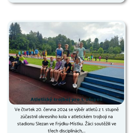
Atletický trojboj pro 1. stupeň
Ve čtvrtek 20. června 2024 se výběr atletů z 1. stupně
zúčastnil okresního kola v atletickém trojboji na
stadionu Slezan ve Frýdku-Místku. Žáci soutěžili ve
třech disciplínách,...