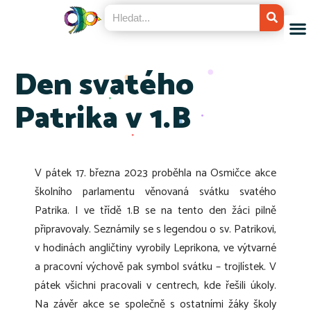
Den svatého
Patrika v 1.B
V pátek 17. března 2023 proběhla na Osmičce akce
školního parlamentu věnovaná svátku svatého
Patrika. I ve třídě 1.B se na tento den žáci pilně
připravovaly. Seznámily se s legendou o sv. Patrikovi,
v hodinách angličtiny vyrobily Leprikona, ve výtvarné
a pracovní výchově pak symbol svátku – trojlístek. V
pátek všichni pracovali v centrech, kde řešili úkoly.
Na závěr akce se společně s ostatními žáky školy