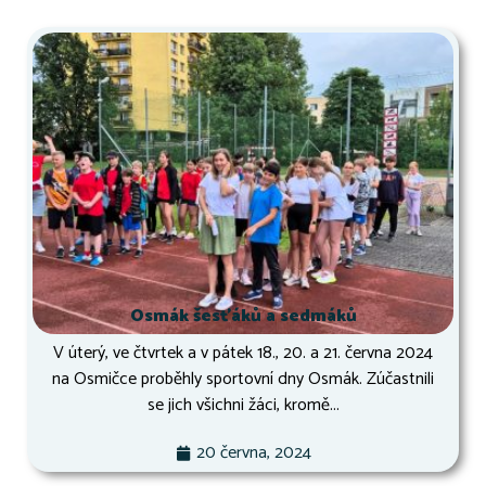
Osmák šesťáků a sedmáků
V úterý, ve čtvrtek a v pátek 18., 20. a 21. června 2024
na Osmičce proběhly sportovní dny Osmák. Zúčastnili
se jich všichni žáci, kromě...
20 června, 2024