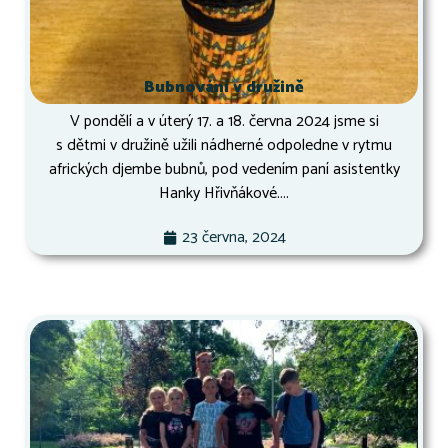
Bubnování v družině
V pondělí a v úterý 17. a 18. června 2024 jsme si
s dětmi v družině užili nádherné odpoledne v rytmu
afrických djembe bubnů, pod vedením paní asistentky
Hanky Hřivňákové....
23 června, 2024