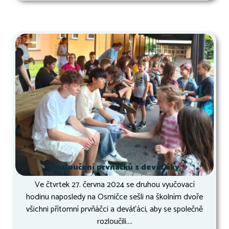
Rozloučení prvňáčků s deváťáky
Ve čtvrtek 27. června 2024 se druhou vyučovací
hodinu naposledy na Osmičce sešli na školním dvoře
všichni přítomní prvňáčci a deváťáci, aby se společně
rozloučili....