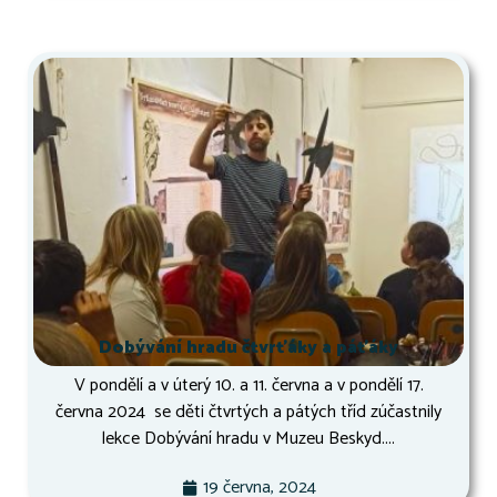
Dobývání hradu čtvrťáky a páťáky
V pondělí a v úterý 10. a 11. června a v pondělí 17.
června 2024 se děti čtvrtých a pátých tříd zúčastnily
lekce Dobývání hradu v Muzeu Beskyd....
19 června, 2024