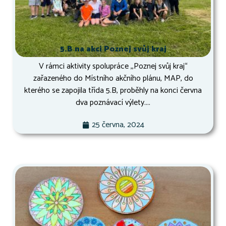
5.B na akci Poznej svůj kraj
V rámci aktivity spolupráce ,,Poznej svůj kraj“
zařazeného do Místního akčního plánu, MAP, do
kterého se zapojila třída 5.B, proběhly na konci června
dva poznávací výlety....
25 června, 2024