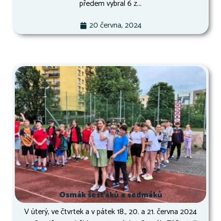
předem vybral 6 z...
20 června, 2024
Osmák šesťáků a sedmáků
V úterý, ve čtvrtek a v pátek 18., 20. a 21. června 2024