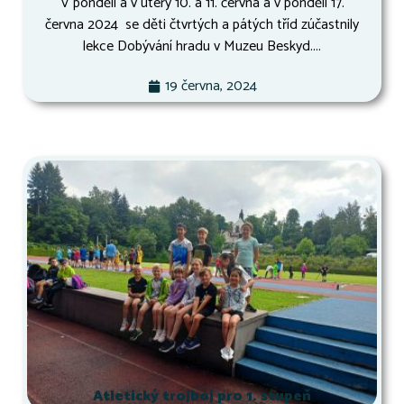
V pondělí a v úterý 10. a 11. června a v pondělí 17.
června 2024 se děti čtvrtých a pátých tříd zúčastnily
lekce Dobývání hradu v Muzeu Beskyd....
19 června, 2024
Atletický trojboj pro 1. stupeň