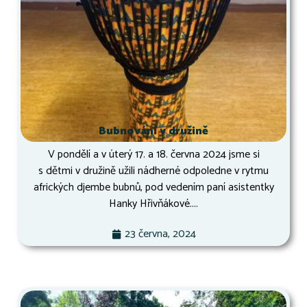
Bubnování v družině
V pondělí a v úterý 17. a 18. června 2024 jsme si
s dětmi v družině užili nádherné odpoledne v rytmu
afrických djembe bubnů, pod vedením paní asistentky
Hanky Hřivňákové....
23 června, 2024