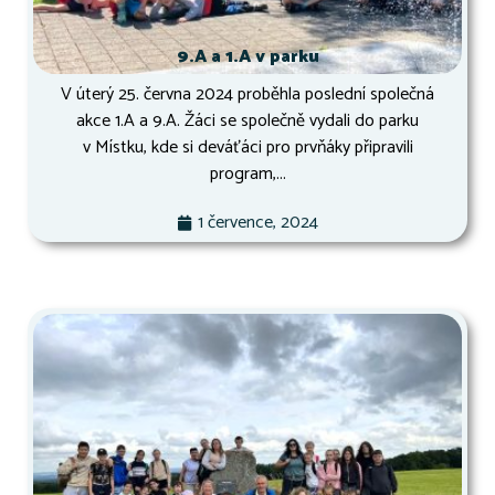
9.A a 1.A v parku
V úterý 25. června 2024 proběhla poslední společná
akce 1.A a 9.A. Žáci se společně vydali do parku
v Místku, kde si deváťáci pro prvňáky připravili
program,...
1 července, 2024