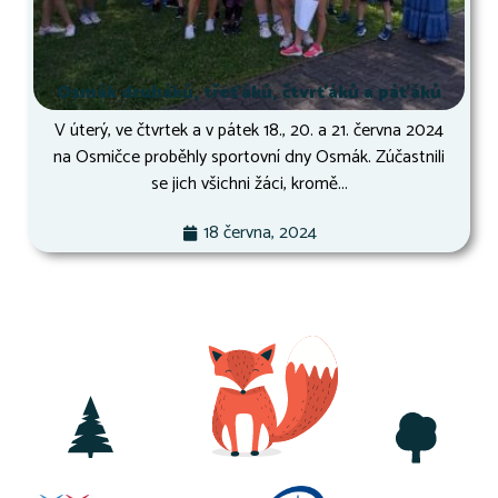
Osmák druháků, třeťáků, čtvrťáků a páťáků
V úterý, ve čtvrtek a v pátek 18., 20. a 21. června 2024
na Osmičce proběhly sportovní dny Osmák. Zúčastnili
se jich všichni žáci, kromě...
18 června, 2024