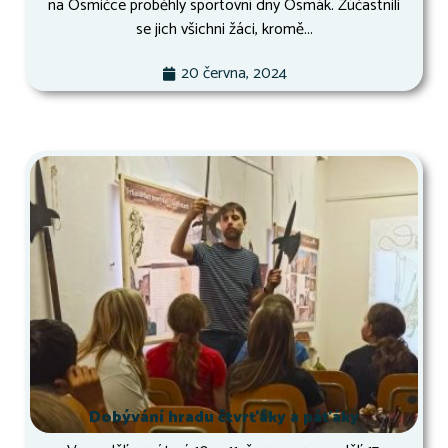
na Osmičce proběhly sportovní dny Osmák. Zúčastnili
se jich všichni žáci, kromě...
20 června, 2024
Dobývání hradu čtvrťáky a páťáky