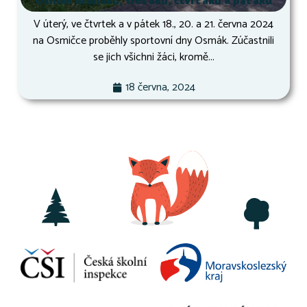
Osmák druháků, třeťáků, čtvrťáků a páťáků
V úterý, ve čtvrtek a v pátek 18., 20. a 21. června 2024
na Osmičce proběhly sportovní dny Osmák. Zúčastnili
se jich všichni žáci, kromě...
18 června, 2024