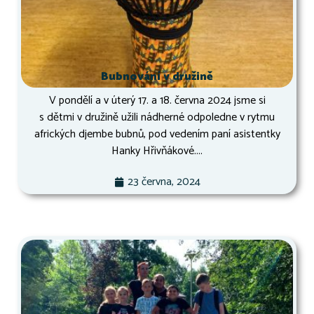
Bubnování v družině
V pondělí a v úterý 17. a 18. června 2024 jsme si
s dětmi v družině užili nádherné odpoledne v rytmu
afrických djembe bubnů, pod vedením paní asistentky
Hanky Hřivňákové....
23 června, 2024