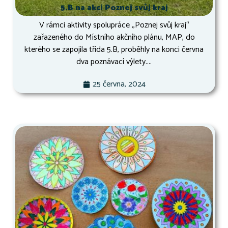
5.B na akci Poznej svůj kraj
V rámci aktivity spolupráce ,,Poznej svůj kraj“
zařazeného do Místního akčního plánu, MAP, do
kterého se zapojila třída 5.B, proběhly na konci června
dva poznávací výlety....
25 června, 2024