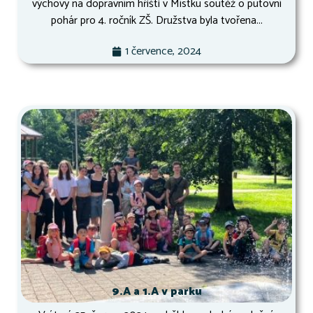
výchovy na dopravním hřišti v Místku soutěž o putovní
pohár pro 4. ročník ZŠ. Družstva byla tvořena...
1 července, 2024
9.A a 1.A v parku