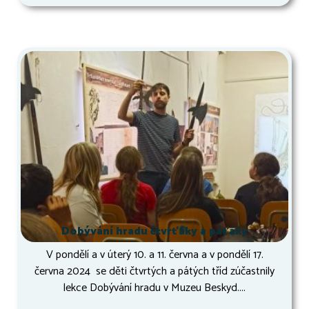
Dobývání hradu čtvrťáky a páťáky
V pondělí a v úterý 10. a 11. června a v pondělí 17.
června 2024 se děti čtvrtých a pátých tříd zúčastnily
lekce Dobývání hradu v Muzeu Beskyd....