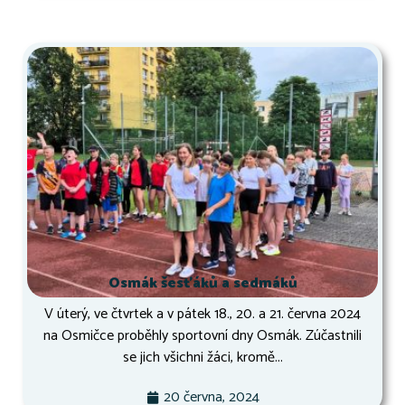
Osmák šesťáků a sedmáků
V úterý, ve čtvrtek a v pátek 18., 20. a 21. června 2024
na Osmičce proběhly sportovní dny Osmák. Zúčastnili
se jich všichni žáci, kromě...
20 června, 2024