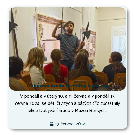
Dobývání hradu čtvrťáky a páťáky
V pondělí a v úterý 10. a 11. června a v pondělí 17.
června 2024 se děti čtvrtých a pátých tříd zúčastnily
lekce Dobývání hradu v Muzeu Beskyd....
19 června, 2024