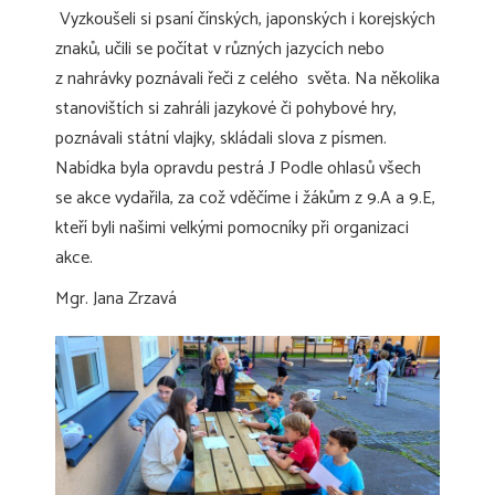
Vyzkoušeli si psaní čínských, japonských i korejských
znaků, učili se počítat v různých jazycích nebo
z nahrávky poznávali řeči z celého světa. Na několika
stanovištích si zahráli jazykové či pohybové hry,
poznávali státní vlajky, skládali slova z písmen.
Nabídka byla opravdu pestrá
Podle ohlasů všech
J
se akce vydařila, za což vděčíme i žákům z 9.A a 9.E,
kteří byli našimi velkými pomocníky při organizaci
akce.
Mgr. Jana Zrzavá