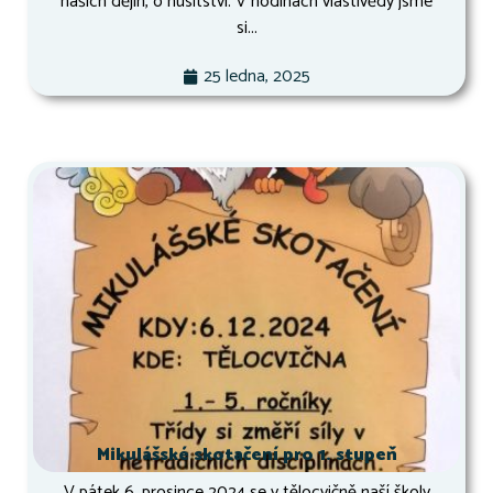
našich dějin, o husitství. V hodinách vlastivědy jsme
si...
25 ledna, 2025
Mikulášské skotačení pro 1. stupeň
V pátek 6. prosince 2024 se v tělocvičně naší školy