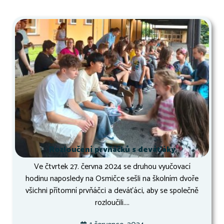
Rozloučení prvňáčků s deváťáky
Ve čtvrtek 27. června 2024 se druhou vyučovací
hodinu naposledy na Osmičce sešli na školním dvoře
všichni přítomní prvňáčci a deváťáci, aby se společně
rozloučili....