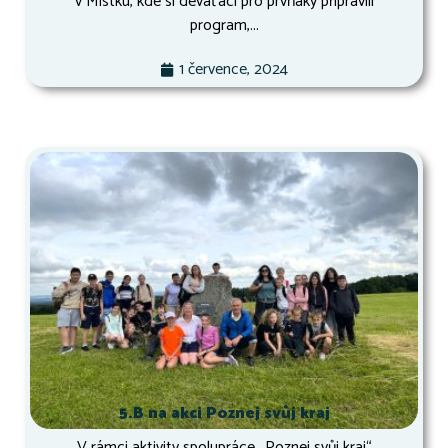
v Místku, kde si deváťáci pro prvňáky připravili
program,...
1 července, 2024
5.B na akci Poznej svůj kraj
V rámci aktivity spolupráce ,,Poznej svůj kraj“