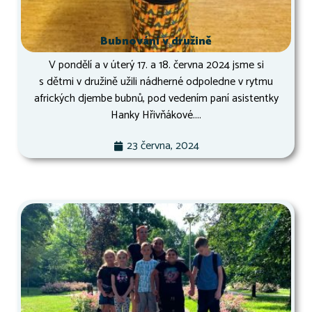
Bubnování v družině
V pondělí a v úterý 17. a 18. června 2024 jsme si
s dětmi v družině užili nádherné odpoledne v rytmu
afrických djembe bubnů, pod vedením paní asistentky
Hanky Hřivňákové....
23 června, 2024